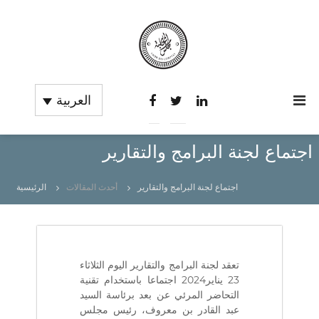
C
I
n
العربية
o
s
u
t
r
i
t
اجتماع لجنة البرامج والتقارير
d
u
e
t
s
i
اجتماع لجنة البرامج والتقارير
أحدث المقالات
الرئيسية
o
c
n
o
S
m
u
p
p
é
تعقد لجنة البرامج والتقارير اليوم الثلاثاء
t
r
23 يناير2024 اجتماعا باستخدام تقنية
e
i
التحاضر المرئي عن بعد برئاسة السيد
e
s
عبد القادر بن معروف، رئيس مجلس
u