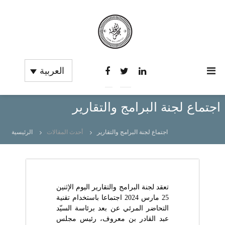
C
I
n
العربية
o
s
u
t
r
i
t
اجتماع لجنة البرامج والتقارير
d
u
e
t
s
i
اجتماع لجنة البرامج والتقارير
أحدث المقالات
الرئيسية
o
c
n
o
S
m
u
p
p
é
تعقد لجنة البرامج والتقارير اليوم الإثنين
t
r
25 مارس 2024 اجتماعا باستخدام تقنية
e
i
التحاضر المرئي عن بعد برئاسة السيّد
e
s
عبد القادر بن معروف، رئيس مجلس
u