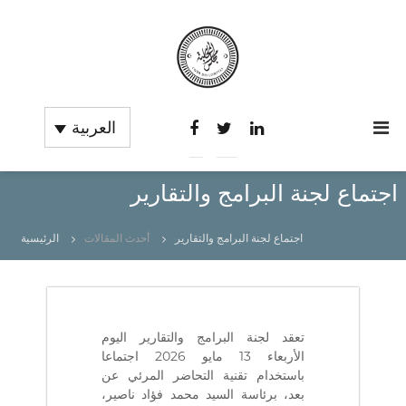
C
I
n
العربية
o
s
u
t
r
i
t
اجتماع لجنة البرامج والتقارير
d
u
e
t
s
i
اجتماع لجنة البرامج والتقارير
أحدث المقالات
الرئيسية
o
c
n
o
S
m
u
p
p
é
تعقد لجنة البرامج والتقارير اليوم
t
r
الأربعاء 13 مايو 2026 اجتماعا
e
i
باستخدام تقنية التحاضر المرئي عن
e
s
بعد، برئاسة السيد محمد فؤاد ناصير،
u