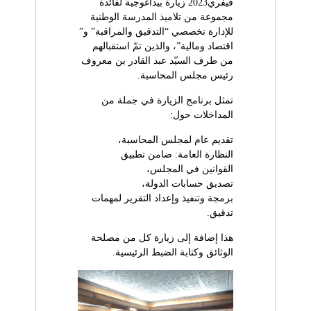
(
فيفري2023 زيارة بيداغوجية لفائدة
r
مجموعة من تلاميذ المدرسة الوطنية
D
e
d
للإدارة تخصصي “التدقيق والمراقبة” و”
Z
e
اقتصاد ومالية”، والذين تمّ استقبالهم
)
C
من طرف السيّد عبد القادر بن معروف
o
م
رئيس مجلس المحاسبة.
n
ج
t
تمثل برنامج الزيارة في جملة من
ـ
r
المداخلات حول:
ل
ô
l
ـ
تقديم عام لمجلس المحاسبة،
e
س
النظارة العامة: ضامن تطبيق
d
ا
e
القوانين في المجلس،
s
تصديق حسابات الدولة،
ل
f
برمجة وتنفيذ وإعداد التقرير لمهمات
م
i
تدقيق.
n
ح
a
ـ
هذا إضافة إلى زيارة كل من مصلحة
n
ا
الوثائق وكتابة الضبط الرئيسية.
c
e
س
s
ب
p
ـ
u