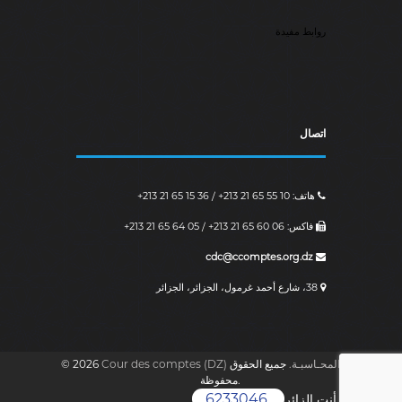
روابط مفيدة
اتصال
هاتف: ‎+213 21 65 15 36 / ‎+213 21 65 55 10
فاكس: ‎+213 21 65 64 05 / ‎+213 21 65 60 06
cdc@ccomptes.org.dz
38، شارع أحمد غرمول، الجزائر، الجزائر
Cour des comptes (DZ) مجـلـس المحـاسبـة.
جميع الحقوق
© 2026
محفوظة.
6233046
أنت الزائر