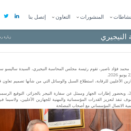
نشاطات
المنشورات
التعاون
إتصل بنا
النيجيري
زيارة ر
 محمد فؤاد ناصير، تقوم رئيسة مجلس المحاسبة النيجيري، السيدة ساليسو سع
 الأعليين للرقابة، استطلاع السبل والوسائل التي من شأنها تصميم تعاون ق
كما تم كذلك اليوم، 21 يونيو 2026، وبحضور إطارات الجهاز وممثل عن سفارة النيجر بالجزائر، ا
ف تنفذ لتعزيز القدرات المؤسساتية والمهنية للجهازين الأعليين، ولاسيما 
 تنمية الاتصال المؤسساتي مع أصحاب المصلحة