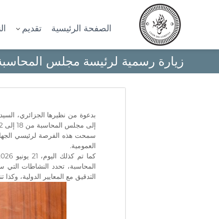
الصفحة الرئيسية
تقديم
ال
C
I
زيارة رسمية لرئيسة مجلس المحاسبة 
o
n
s
u
t
r
i
d
t
e
u
بدعوة من نظيرها الجزائري، السيد
s
t
إلى مجلس المحاسبة من 18 إلى 22 يونيو 2026.
c
i
سمحت هذه الفرصة لرئيسي الجهازين
o
o
العمومية.
n
m
S
المحاسبة، تحدد النشاطات التي سو
p
u
التدقيق مع المعايير الدولية، وكذا
t
p
e
é
s
r
(
i