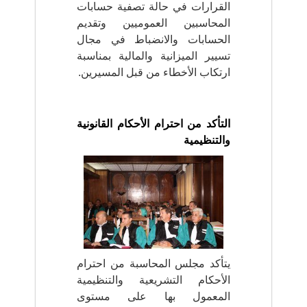
(
r
القرارات في حالة تصفية حسابات
D
e
المحاسبين العموميين وتقديم
d
Z
الحسابات والانضباط في مجال
e
)
C
تسيير الميزانية والمالية بمناسبة
o
م
ارتكاب الأخطاء من قبل المسيرين.
n
ج
t
ـ
r
ل
ô
التأكد من احترام الأحكام القانونية
l
ـ
والتنظيمية
e
س
d
ا
e
s
ل
f
م
i
n
ح
a
ـ
n
ا
c
يتأكد مجلس المحاسبة من احترام
e
س
s
الأحكام التشريعية والتنظيمية
ب
p
المعمول بها على مستوى
ـ
u