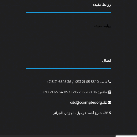
a
روابط مفيدة
i
r
e
روابط مفيدة
.
اتصال
هاتف: ‎+213 21 65 15 36 / ‎+213 21 65 55 10
فاكس: ‎+213 21 65 64 05 / ‎+213 21 65 60 06
cdc@ccomptes.org.dz
38، شارع أحمد غرمول، الجزائر، الجزائر