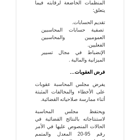
المنظمات الخاضعة لرقابته فيما
b
ة
l
يتعلق:
i
q
تقديم الحسابات.
u
تصفية حسابات المحاسبين
e
s
العموميين والمحاسبين
d
الفعليين.
e
الإنضباط في مجال تسيير
l
a
الميزانية والمالية .
R
é
فرض العقوبات…
p
u
يفرض مجلس المحاسبة عقوبات
b
على الأخطاء والمخالفات المثبتة
l
i
أثناء ممارسة صلاحياته القضائية.
q
u
ويحتفظ مجلس المحاسبة
e
لاستنتاجاته بالنتائج القضائية في
A
الحالات المنصوص عليها في الأمر
l
g
رقم 95-20 المعدل والمتمم
é