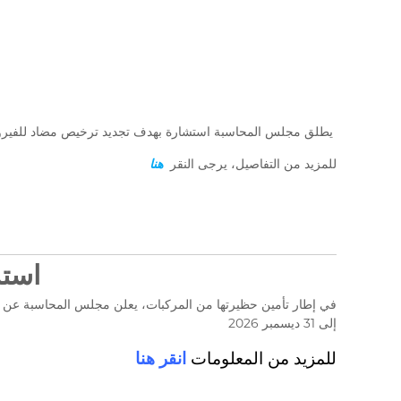
D
e
u
Z
r
)
e
م
d
ج
e
ـ
C
يطلق مجلس المحاسبة استشارة بهدف تجديد ترخيص مضاد للفيروس
ل
o
ـ
n
للمزيد من التفاصيل، يرجى النقر
هنا
t
س
r
ا
ô
ل
l
م
e
استشارة ر
ح
d
ـ
e
ا
s
إلى 31 ديسمبر 2026
f
س
i
ب
للمزيد من المعلومات
انقر هنا
n
ـ
a