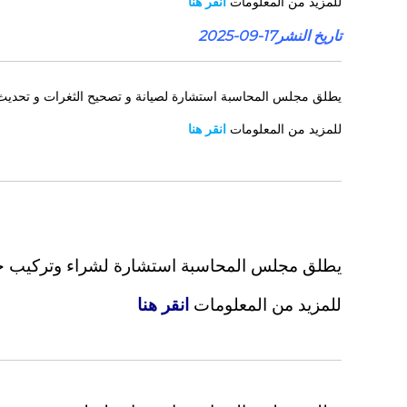
للمزيد من المعلومات
انقر هنا
l
تاريخ النشر17-09-2025
i
q
u
e
يطلق مجلس المحاسبة استشارة لصيانة و تصحيح الثغرات و تحديث ا
A
للمزيد من المعلومات
انقر هنا
l
g
é
r
i
e
n
يطلق مجلس المحاسبة استشارة لشراء وتركيب خمسة (05) صنابير إطفاء حريق مزو
n
e
للمزيد من المعلومات
انقر هنا
D
é
m
o
c
r