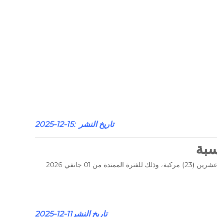
تاريخ النشر :15-12-2025
في إطار تأمين حظيرتها من المركبات، يعلن مجلس المحاسبة عن اطلاق استشارة تتعلق بتجديد عقد التأمين الشامل لمركباتها المتكوّنة من ثلاث وعشرين (23) مركبة، وذلك للفترة الممتدة من 01 جانفي 2026
تاريخ النشر11-12-2025