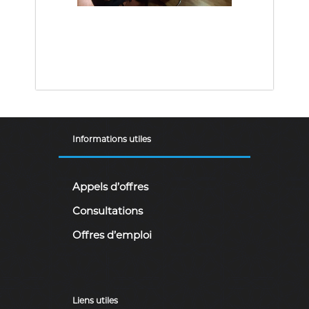
a
i
r
e
.
Informations utiles
Appels d’offres
Consultations
Offres d’emploi
Liens utiles