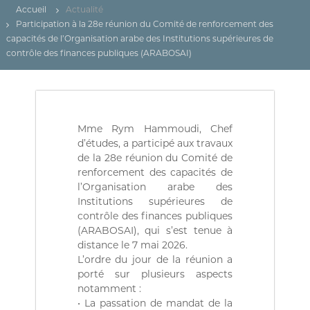
(
r
Accueil
Actualité
D
e
Participation à la 28e réunion du Comité de renforcement des
d
Z
capacités de l’Organisation arabe des Institutions supérieures de
e
)
C
contrôle des finances publiques (ARABOSAI)
م
o
n
ج
t
ـ
r
ل
ô
l
Mme Rym Hammoudi, Chef
ـ
e
d’études, a participé aux travaux
س
d
de la 28e réunion du Comité de
ا
e
renforcement des capacités de
s
ل
l’Organisation arabe des
f
م
Institutions supérieures de
i
ح
n
contrôle des finances publiques
a
(ARABOSAI), qui s’est tenue à
ـ
n
distance le 7 mai 2026.
ا
c
L’ordre du jour de la réunion a
س
e
porté sur plusieurs aspects
s
ب
notamment :
p
ـ
u
• La passation de mandat de la