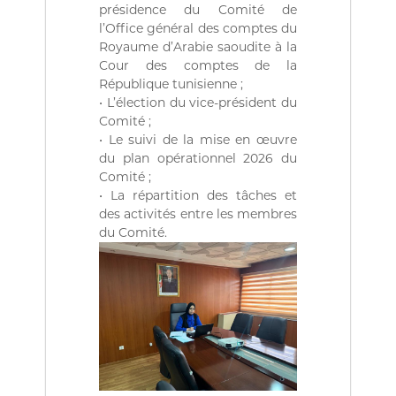
ة
b
présidence du Comité de
l
l’Office général des comptes du
i
Royaume d’Arabie saoudite à la
q
Cour des comptes de la
u
République tunisienne ;
e
s
• L’élection du vice-président du
d
Comité ;
e
• Le suivi de la mise en œuvre
l
du plan opérationnel 2026 du
a
Comité ;
R
• La répartition des tâches et
é
p
des activités entre les membres
u
du Comité.
b
l
i
q
u
e
A
l
g
é