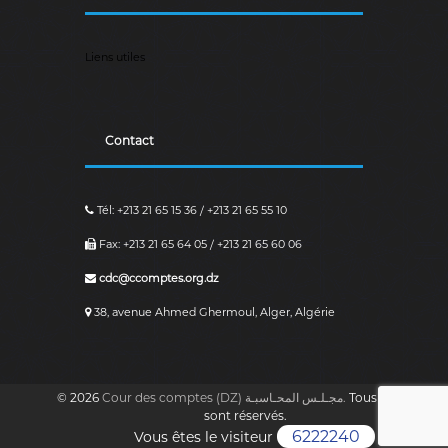
Liens utiles
Contact
Tél: +213 21 65 15 36 / +213 21 65 55 10
Fax: +213 21 65 64 05 / +213 21 65 60 06
cdc@ccomptes.org.dz
38, avenue Ahmed Ghermoul, Alger, Algérie
© 2026
Cour des comptes (DZ) مجـلـس المحـاسبـة.
Tous les droits
sont réservés.
6222240
Vous êtes le visiteur