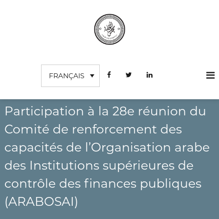
A
l
l
e
r
C
I
a
n
o
u
s
FRANÇAIS
c
u
t
o
r
i
n
t
d
u
t
Participation à la 28e réunion du
e
t
e
s
i
Comité de renforcement des
n
o
c
u
n
capacités de l’Organisation arabe
o
S
m
u
des Institutions supérieures de
p
p
é
contrôle des finances publiques
t
r
e
i
(ARABOSAI)
e
s
u