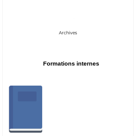
r
i
e
n
n
e
Archives
D
é
m
o
c
r
Formations internes
a
t
i
q
u
e
e
t
P
o
p
u
l