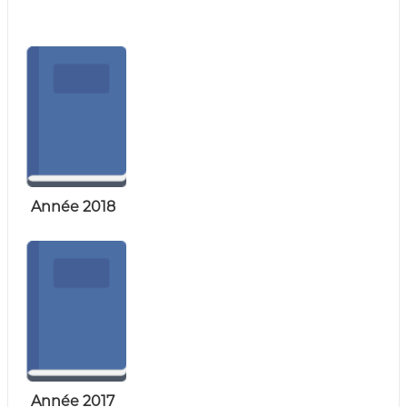
(
r
D
e
d
Z
e
)
C
م
o
n
ج
t
ـ
r
ل
ô
l
ـ
e
س
d
Année 2018
ا
e
s
ل
f
م
i
ح
n
a
ـ
n
ا
c
س
e
s
ب
p
ـ
u
Année 2017