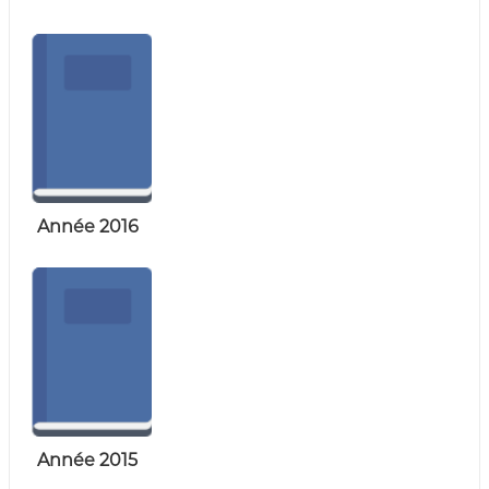
ة
b
l
i
q
u
e
s
d
e
l
a
R
Année 2016
é
p
u
b
l
i
q
u
e
A
l
g
Année 2015
é