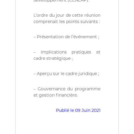
ة
b
l
i
L’ordre du jour de cette réunion
q
comprenait les points suivants :
u
e
s
– Présentation de l’événement ;
d
e
l
– Implications pratiques et
a
cadre stratégique ;
R
é
p
– Aperçu sur le cadre juridique ;
u
b
l
– Gouvernance du programme
i
et gestion financière.
q
u
e
Publié le 09 Juin 2021
A
l
g
é