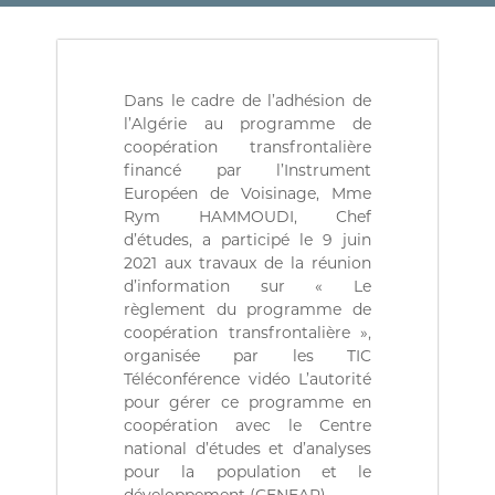
(
r
D
e
d
Z
e
)
C
Dans le cadre de l’adhésion de
م
o
l’Algérie au programme de
n
ج
t
coopération transfrontalière
ـ
r
financé par l’Instrument
ل
ô
Européen de Voisinage, Mme
l
ـ
Rym HAMMOUDI, Chef
e
س
d’études, a participé le 9 juin
d
2021 aux travaux de la réunion
ا
e
s
d’information sur « Le
ل
f
règlement du programme de
م
i
coopération transfrontalière »,
ح
n
organisée par les TIC
a
ـ
Téléconférence vidéo L’autorité
n
ا
pour gérer ce programme en
c
س
e
coopération avec le Centre
s
national d’études et d’analyses
ب
p
pour la population et le
ـ
u
développement (CENEAP).