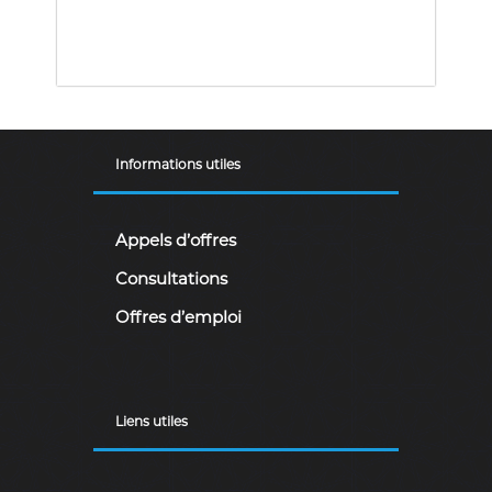
r
i
e
n
n
e
D
é
Informations utiles
m
o
c
r
Appels d’offres
a
t
Consultations
i
q
Offres d’emploi
u
e
e
t
P
Liens utiles
o
p
u
l