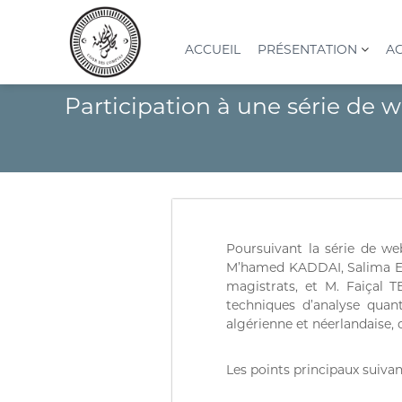
A
l
l
ACCUEIL
PRÉSENTATION
AC
e
r
C
I
Participation à une série de
a
o
n
u
s
u
c
t
r
o
i
d
n
t
e
t
u
s
e
t
n
c
i
Poursuivant la série de w
u
o
o
M’hamed KADDAI, Salima E
n
m
magistrats, et M. Faiçal T
S
p
techniques d’analyse quan
u
t
algérienne et néerlandaise,
p
e
é
s
r
Les points principaux suivan
(
i