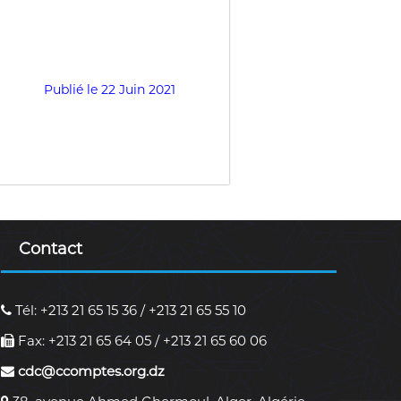
Publié le 22 Juin 2021
Contact
Tél: +213 21 65 15 36 / +213 21 65 55 10
Fax: +213 21 65 64 05 / +213 21 65 60 06
cdc@ccomptes.org.dz