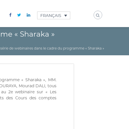
FRANÇAIS
mme « Sharaka »
e série de webinaires dans le cadre du programme « Sharaka »
programme « Sharaka », MM.
OURAYA, Mourad DALI, tous
, au 2e webinaire sur « Les
ants des Cours des comptes