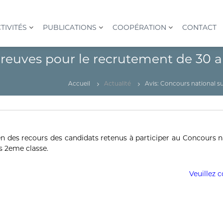
TIVITÉS
PUBLICATIONS
COOPÉRATION
CONTACT
preuves pour le recrutement de 30 
Accueil
Actualité
Avis: Concours national s
en des recours des candidats retenus à participer au Concours n
s 2eme classe.
Veuillez c