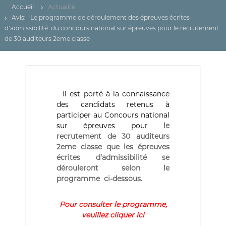
(
r
Accueil
Actualité
D
e
Avis: Le programme de déroulement des épreuves écrites
d
Z
d’admissibilité du concours national sur épreuves pour le recrutement
e
)
C
de 30 auditeurs 2eme classe
م
o
n
ج
t
ـ
r
ل
ô
l
Il est porté à la connaissance
ـ
e
des candidats retenus à
س
d
participer au Concours national
ا
e
sur épreuves pour
le
s
ل
recrutement de 30 auditeurs
f
م
2eme classe que les épreuves
i
ح
n
écrites d’admissibilité se
a
dérouleront selon le
ـ
n
programme ci-dessous.
ا
c
س
e
s
Pour consulter le programme,
ب
p
veuillez cliquer ici
ـ
u