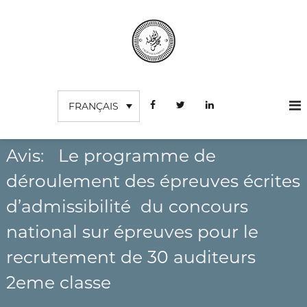
A
l
l
e
r
C
I
a
n
o
u
s
FRANÇAIS
c
u
t
o
r
i
n
t
d
u
t
Avis: Le programme de
e
t
e
s
i
déroulement des épreuves écrites
n
o
c
u
n
d’admissibilité du concours
o
S
m
u
national sur épreuves pour le
p
p
é
recrutement de 30 auditeurs
t
r
e
i
2eme classe
e
s
u