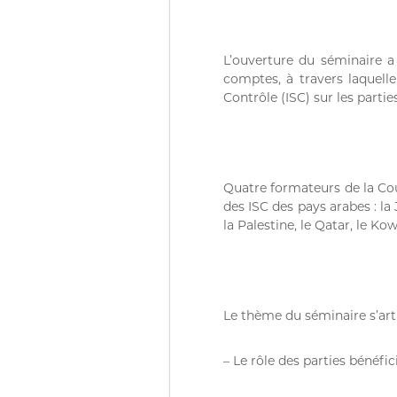
D
e
u
Z
r
)
L’ouverture du séminaire 
e
م
comptes, à travers laquelle
d
ج
Contrôle (ISC) sur les partie
e
ـ
C
ل
o
ـ
n
t
س
Quatre formateurs de la Co
r
ا
des ISC des pays arabes : la J
ô
ل
la Palestine, le Qatar, le Kow
l
م
e
ح
d
ـ
e
ا
s
Le thème du séminaire s’arti
f
س
i
ب
n
– Le rôle des parties bénéfi
ـ
a
ة
n