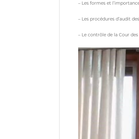
– Les formes et l’importance
c
e
– Les procédures d’audit des
s
p
u
– Le contrôle de la Cour des
b
l
i
q
u
e
s
d
e
l
a
R
é
p
u
b