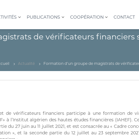
TIVITÉS
PUBLICATIONS
COOPÉRATION
CONTACT
strats de vérificateurs financiers 
cueil
Actualité
Formation d’un groupe de magistrats de vérificateur
 de vérificateurs financiers participe à une formation de v
» à l’Institut algérien des hautes études financières (IAHEF). C
rtie du 27 juin au 11 juillet 2021, et est consacrée au « Cadre c
tion », et la seconde partie du 12 juillet au 23 septembre 2021,