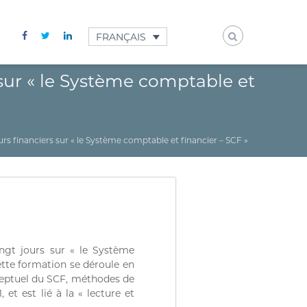
FRANÇAIS
sur « le Système comptable et
s financiers sur « le Système comptable et financier – SCF »
ingt jours sur « le Système
ette formation se déroule en
onceptuel du SCF, méthodes de
 et est lié à la « lecture et