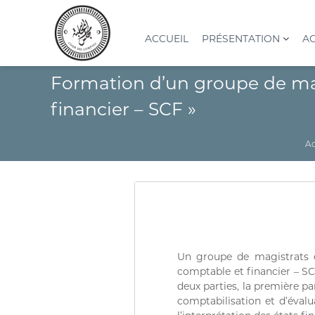
A
l
l
ACCUEIL
PRÉSENTATION
AC
e
r
C
I
Formation d’un groupe de magi
a
o
n
u
s
u
financier – SCF »
c
t
r
o
i
d
n
t
Ac
e
t
u
s
e
t
n
c
i
u
o
o
n
m
S
p
u
t
Un groupe de magistrats et
p
e
comptable et financier – SCF
é
s
deux parties, la première pa
r
comptabilisation et d’évalua
(
i