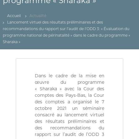
programme « Sharaka »
(
r
D
e
d
Z
Accueil
Actualité
e
)
Lancement virtuel des résultats préliminaires et des
C
recommandations du rapport sur l’audit de l’ODD 3: « Évaluation du
م
o
n
programme national de périnatalité » dans le cadre du programme «
ج
t
Sharaka »
ـ
r
ل
ô
l
ـ
e
س
d
ا
e
Dans le cadre de la mise en
s
ل
œuvre du programme
f
« Sharaka » avec la Cour des
م
i
comptes des Pays-Bas, la Cour
ح
n
des comptes a organisé le 7
a
ـ
n
octobre 2021 un séminaire
ا
c
consacré au lancement virtuel
س
e
des résultats préliminaires et
s
ب
des recommandations du
p
ـ
rapport sur l’audit de l’ODD 3
u