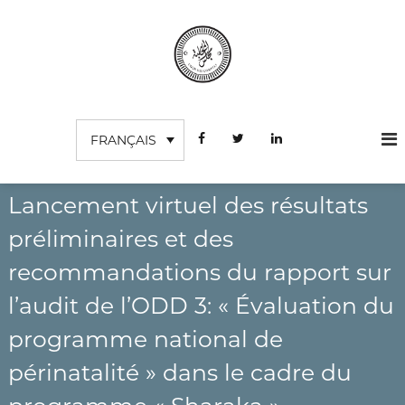
A
l
l
e
r
C
I
a
n
o
u
s
FRANÇAIS
c
u
t
o
r
i
n
t
d
u
t
Lancement virtuel des résultats
e
t
e
s
i
préliminaires et des
n
o
c
u
n
recommandations du rapport sur
o
S
m
u
l’audit de l’ODD 3: « Évaluation du
p
p
é
programme national de
t
r
e
i
périnatalité » dans le cadre du
e
s
u