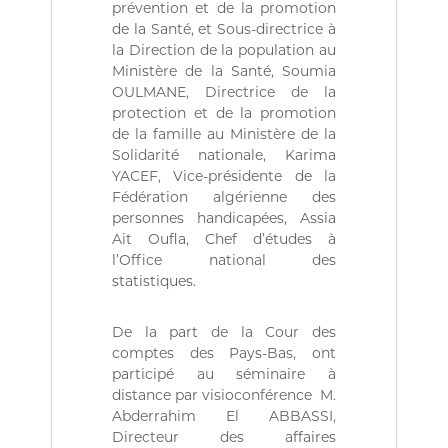
prévention et de la promotion
r
i
de la Santé, et Sous-directrice à
e
la Direction de la population au
n
Ministère de la Santé, Soumia
n
OULMANE, Directrice de la
e
protection et de la promotion
D
de la famille au Ministère de la
é
m
Solidarité nationale, Karima
o
YACEF, Vice-présidente de la
c
Fédération algérienne des
r
personnes handicapées, Assia
a
Ait Oufla, Chef d’études à
t
l’Office national des
i
q
statistiques.
u
e
De la part de la Cour des
e
t
comptes des Pays-Bas, ont
P
participé au séminaire à
o
distance par visioconférence M.
p
Abderrahim El ABBASSI,
u
Directeur des affaires
l