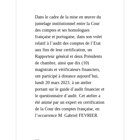
(
r
D
e
d
Z
Dans le cadre de la mise en œuvre du
e
)
C
jumelage institutionnel entre la Cour
م
o
des comptes et ses homologues
n
ج
française et portugaise, dans son volet
t
relatif à l’audit des comptes de l’Etat
ـ
r
aux fins de leur certification, un
ل
ô
Rapporteur général et deux Présidents
l
ـ
e
de chambre, ainsi que dix (10)
س
d
magistrats et vérificateurs financiers,
ا
e
ont participé à distance aujourd’hui,
s
ل
lundi 20 mars 2023, à un atelier
f
م
portant sur le guide d’audit financier et
i
le questionnaire d’audit. Cet atelier a
ح
n
a
été animé par un expert en certification
ـ
n
de la Cour des comptes française, en
ا
c
l’occurrence M. Gabriel FEVRIER.
س
e
s
ب
p
ـ
u