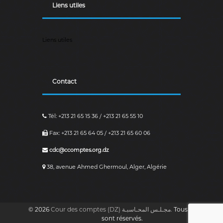
r
Liens utiles
i
e
n
n
Liens utiles
e
D
é
m
Contact
o
c
r
a
Tél: +213 21 65 15 36 / +213 21 65 55 10
t
i
Fax: +213 21 65 64 05 / +213 21 65 60 06
q
u
cdc@ccomptes.org.dz
e
e
38, avenue Ahmed Ghermoul, Alger, Algérie
t
P
o
p
© 2026
Cour des comptes (DZ) مجـلـس المحـاسبـة.
Tous les droits
u
sont réservés.
l