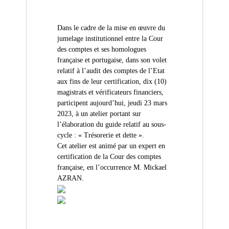
(
r
D
e
d
Z
Dans le cadre de la mise en œuvre du
e
)
C
jumelage institutionnel entre la Cour
م
o
des comptes et ses homologues
n
ج
française et portugaise, dans son volet
t
relatif à l’audit des comptes de l’Etat
ـ
r
aux fins de leur certification, dix (10)
ل
ô
magistrats et vérificateurs financiers,
l
ـ
e
participent aujourd’hui, jeudi 23 mars
س
d
2023, à un atelier portant sur
ا
e
l’élaboration du guide relatif au sous-
s
ل
cycle : « Trésorerie et dette ».
f
م
Cet atelier est animé par un expert en
i
certification de la Cour des comptes
ح
n
a
française, en l’occurrence M. Mickael
ـ
n
AZRAN.
ا
c
س
e
s
ب
p
ـ
u