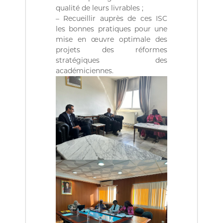
ة
b
qualité de leurs livrables ;
l
– Recueillir auprès de ces ISC
i
les bonnes pratiques pour une
q
u
mise en œuvre optimale des
e
projets des réformes
s
stratégiques des
d
académiciennes.
e
l
a
R
é
p
u
b
l
i
q
u
e
A
l
g
é