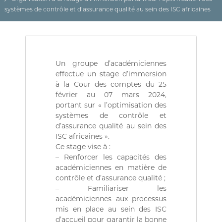
(
r
systèmes de contrôle et d’assurance qualité au sein des ISC africaines
D
e
d
Z
e
)
C
م
o
n
ج
Un groupe d’académiciennes
t
ـ
r
effectue un stage d’immersion
ل
ô
à la Cour des comptes du 25
l
ـ
février au 07 mars 2024,
e
portant sur « l’optimisation des
س
d
systèmes de contrôle et
ا
e
d’assurance qualité au sein des
s
ل
f
ISC africaines ».
م
i
Ce stage vise à :
ح
n
– Renforcer les capacités des
a
ـ
académiciennes en matière de
n
ا
contrôle et d’assurance qualité ;
c
– Familiariser les
س
e
s
académiciennes aux processus
ب
p
mis en place au sein des ISC
ـ
u
d’accueil pour garantir la bonne