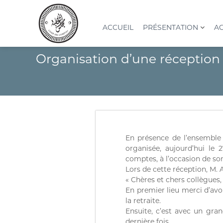
A
l
l
ACCUEIL
PRÉSENTATION
AC
e
r
C
I
Organisation d’une réceptio
a
o
n
u
s
u
c
t
r
o
i
d
n
t
e
t
u
s
e
t
n
c
i
En présence de l’ensemble
u
o
o
organisée, aujourd’hui le
n
m
comptes, à l’occasion de son 
S
p
Lors de cette réception, M
u
t
« Chères et chers collègues,
p
e
En premier lieu merci d’avo
é
la retraite.
s
r
Ensuite, c’est avec un gra
(
i
dernière fois.