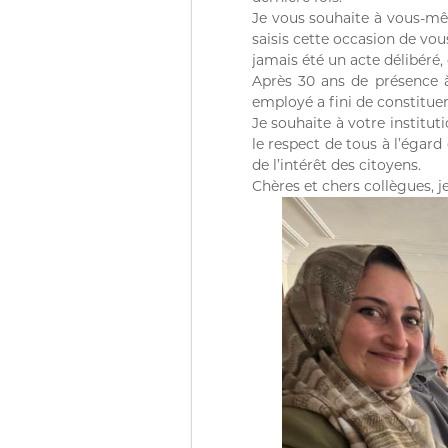
D
e
Je vous souhaite à vous-mêm
u
Z
saisis cette occasion de vo
r
)
jamais été un acte délibéré,
e
م
Après 30 ans de présence à
d
ج
employé a fini de constituer 
e
Je souhaite à votre institut
ـ
C
le respect de tous à l’égar
ل
o
de l’intérêt des citoyens.
ـ
n
Chères et chers collègues, j
t
س
r
ا
ô
ل
l
م
e
ح
d
ـ
e
ا
s
f
س
i
ب
n
ـ
a
ة
n