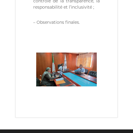
contrôle de la transparence, la
a
responsabilité et l’inclusivité ;
i
r
e
– Observations finales.
.