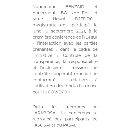
ة
b
Noureddine BENZAID et
l
i
Abderraouf BOUKHALFA, et
q
Mme Nawal DJEDDOU,
u
magistrats, ont participé le
e
lundi 6 septembre 2021, à la
s
première conférence de l’IDI sur
d
« l’interaction avec les parties
e
l
prenantes » dans le cadre de
a
l’Initiative « Contrôle de la
R
transparence, la responsabilité
é
et l’inclusivité – missions de
p
contrôle coopératif mondial de
u
conformité – relatives à
b
l
l’utilisation des fonds d’urgence
i
pour la COVID-19 ».
q
u
e
Outre les membres de
A
l’ARABOSAI, la conférence a
l
regroupé des participants de
g
l’ASOSAI et du PASAI.
é