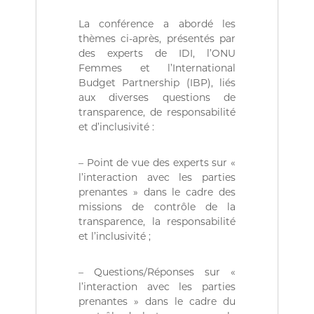
r
i
La conférence a abordé les
e
thèmes ci-après, présentés par
n
des experts de IDI, l’ONU
n
Femmes et l’International
e
D
Budget Partnership (IBP), liés
é
aux diverses questions de
m
transparence, de responsabilité
o
et d’inclusivité :
c
r
a
– Point de vue des experts sur «
t
l’interaction avec les parties
i
prenantes » dans le cadre des
q
missions de contrôle de la
u
e
transparence, la responsabilité
e
et l’inclusivité ;
t
P
o
– Questions/Réponses sur «
p
l’interaction avec les parties
u
prenantes » dans le cadre du
l