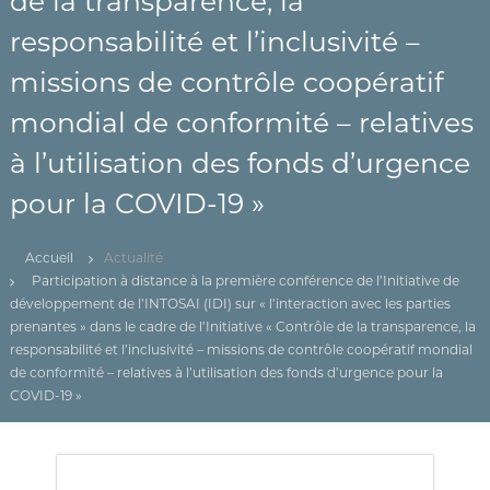
de la transparence, la
(
r
D
e
responsabilité et l’inclusivité –
d
Z
e
missions de contrôle coopératif
)
C
م
o
mondial de conformité – relatives
n
ج
t
ـ
à l’utilisation des fonds d’urgence
r
ل
ô
pour la COVID-19 »
l
ـ
e
س
d
Accueil
Actualité
ا
e
s
Participation à distance à la première conférence de l’Initiative de
ل
f
développement de l’INTOSAI (IDI) sur « l’interaction avec les parties
م
i
prenantes » dans le cadre de l’Initiative « Contrôle de la transparence, la
ح
n
responsabilité et l’inclusivité – missions de contrôle coopératif mondial
a
ـ
de conformité – relatives à l’utilisation des fonds d’urgence pour la
n
ا
COVID-19 »
c
س
e
s
ب
p
ـ
u