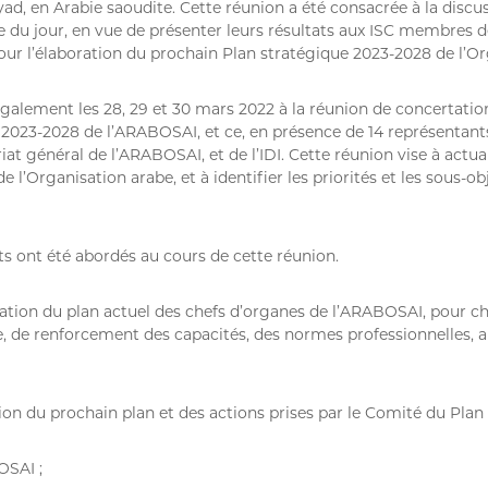
ad, en Arabie saoudite. Cette réunion a été consacrée à la disc
re du jour, en vue de présenter leurs résultats aux ISC membres 
ur l’élaboration du prochain Plan stratégique 2023-2028 de l’Or
également les 28, 29 et 30 mars 2022 à la réunion de concertatio
 2023-2028 de l’ARABOSAI, et ce, en présence de 14 représenta
iat général de l’ARABOSAI, et de l’IDI. Cette réunion vise à actuali
de l’Organisation arabe, et à identifier les priorités et les sous-o
ts ont été abordés au cours de cette réunion.
uation du plan actuel des chefs d’organes de l’ARABOSAI, pour
 de renforcement des capacités, des normes professionnelles, ai
on du prochain plan et des actions prises par le Comité du Plan 
OSAI ;