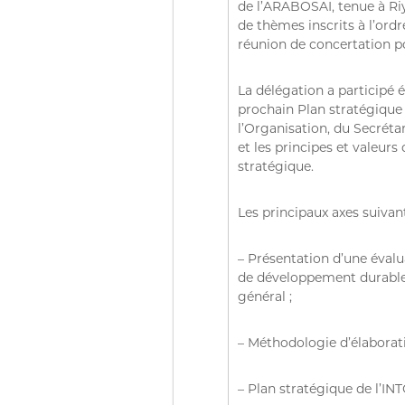
D
e
de l’ARABOSAI, tenue à Riy
u
de thèmes inscrits à l’ord
Z
r
réunion de concertation po
)
e
م
d
La délégation a participé 
ج
e
prochain Plan stratégique
ـ
C
l’Organisation, du Secrétar
ل
o
et les principes et valeurs 
ـ
n
stratégique.
t
س
r
ا
Les principaux axes suivan
ô
ل
l
م
e
– Présentation d’une éval
ح
d
de développement durable,
ـ
e
général ;
ا
s
f
س
– Méthodologie d’élaborati
i
ب
n
ـ
a
– Plan stratégique de l’INT
ة
n