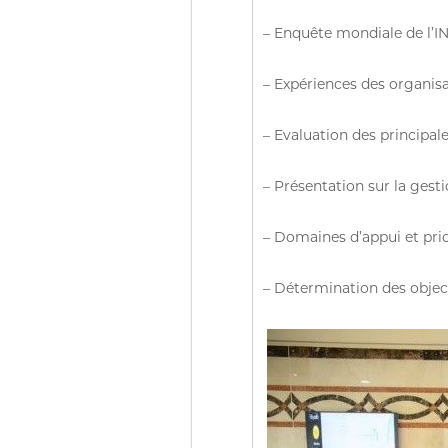
c
– Enquête mondiale de l’I
e
s
p
– Expériences des organisa
u
b
– Evaluation des principal
l
i
– Présentation sur la gesti
q
u
e
– Domaines d’appui et prior
s
d
– Détermination des objec
e
l
a
R
é
p
u
b