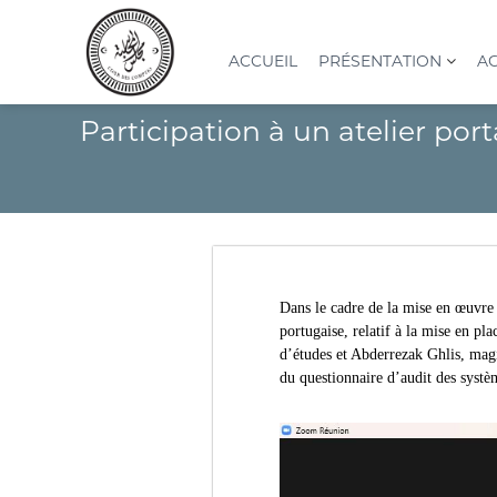
A
l
l
ACCUEIL
PRÉSENTATION
AC
e
r
C
I
Participation à un atelier po
a
o
n
u
s
u
c
t
r
o
i
d
n
t
e
t
u
s
e
t
n
c
i
Dans le cadre de la mise en œuvre 
u
o
o
portugaise, relatif à la mise en 
n
m
d’études et Abderrezak Ghlis, magi
S
p
du questionnaire d’audit des systè
u
t
p
e
é
s
r
(
i