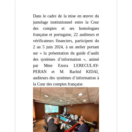
(
r
D
e
d
Z
Dans le cadre de la mise en œuvre du
e
)
C
jumelage institutionnel entre la Cour
م
o
des comptes et ses homologues
n
ج
française et portugaise, 22 auditeurs et
t
vérificateurs financiers, participent du
ـ
r
2 au 5 juin 2024, à un atelier portant
ل
ô
sur « la présentation du guide d’audit
l
ـ
e
des systèmes d’information », animé
س
d
par Mme Enora LERECULAY-
ا
e
PERAN et M. Rachid KIDAI,
s
ل
auditeurs des systèmes d’information à
f
م
la Cour des comptes française.
i
ح
n
a
ـ
n
ا
c
س
e
s
ب
p
ـ
u