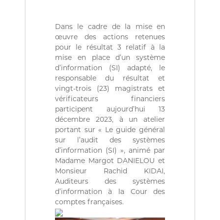
(
r
D
e
d
Z
Dans le cadre de la mise en
e
)
œuvre des actions retenues
C
م
o
pour le résultat 3 relatif à la
n
mise en place d’un système
ج
t
d’information (SI) adapté, le
ـ
r
responsable du résultat et
ل
ô
vingt-trois (23) magistrats et
l
ـ
vérificateurs financiers
e
س
d
participent aujourd’hui 13
ا
e
décembre 2023, à un atelier
s
ل
portant sur « Le guide général
f
sur l’audit des systèmes
م
i
d’information (SI) », animé par
ح
n
Madame Margot DANIELOU et
a
ـ
n
Monsieur Rachid KIDAI,
ا
c
Auditeurs des systèmes
س
e
d’information à la Cour des
s
ب
comptes françaises.
p
ـ
u