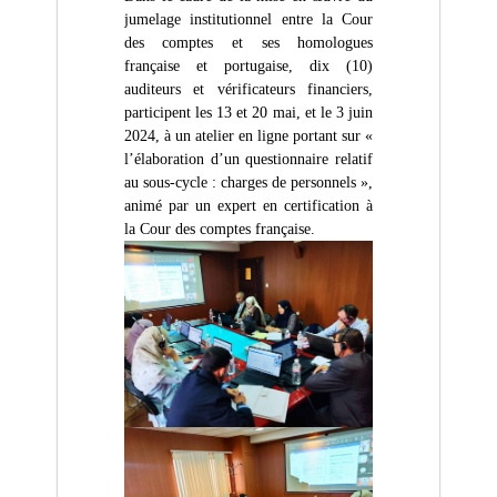
(
r
jumelage institutionnel entre la Cour
D
e
des comptes et ses homologues
d
Z
e
française et portugaise, dix (10)
)
C
auditeurs et vérificateurs financiers,
م
o
participent les 13 et 20 mai, et le 3 juin
n
ج
2024, à un atelier en ligne portant sur «
t
ـ
l’élaboration d’un questionnaire relatif
r
au sous-cycle : charges de personnels »,
ل
ô
l
animé par un expert en certification à
ـ
e
la Cour des comptes française.
س
d
ا
e
s
ل
f
م
i
ح
n
a
ـ
n
ا
c
س
e
s
ب
p
ـ
u