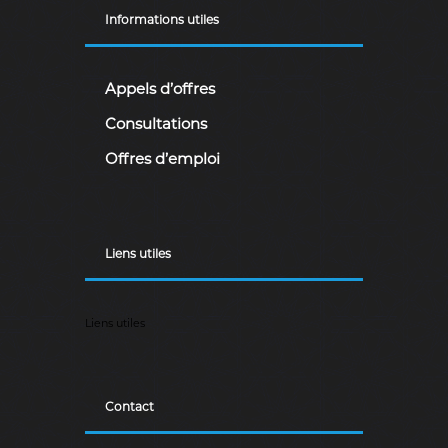
r
Informations utiles
i
e
n
n
Appels d’offres
e
D
Consultations
é
m
Offres d’emploi
o
c
r
a
t
Liens utiles
i
q
u
e
Liens utiles
e
t
P
o
p
Contact
u
l