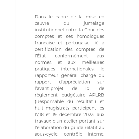
(
r
D
e
d
Z
Dans le cadre de la mise en
e
)
œuvre du jumelage
C
م
o
institutionnel entre la Cour des
n
comptes et ses homologues
ج
t
française et portugaise, lié à
ـ
r
certification des comptes de
ل
ô
l’État conformément aux
l
ـ
normes et aux meilleures
e
س
d
pratiques internationales, le
ا
e
rapporteur général chargé du
s
ل
rapport d’appréciation sur
f
l’avant-projet de loi de
م
i
règlement budgétaire APLRB
ح
n
(Responsable du résultat1) et
a
ـ
n
huit magistrats, participent les
ا
c
17,18 et 19 décembre 2023, aux
س
e
travaux d’un atelier portant sur
s
ب
l’élaboration du guide relatif au
p
ـ
sous-cycle: contrôle interne,
u