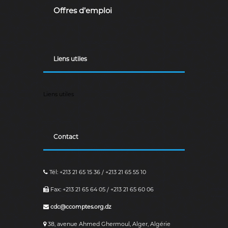
a
Offres d’emploi
i
r
e
.
Liens utiles
Liens utiles
Contact
Tél: +213 21 65 15 36 / +213 21 65 55 10
Fax: +213 21 65 64 05 / +213 21 65 60 06
cdc@ccomptes.org.dz
38, avenue Ahmed Ghermoul, Alger, Algérie