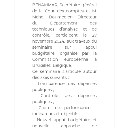
(
r
BENAMMAR, Secrétaire général
D
e
de la Cour des comptes et M.
d
Z
e
Mehdi Boumedien, Directeur
)
C
du Département des
م
o
techniques d’analyse et de
n
ج
contrôle, participent le 27
t
ـ
novembre 2024, aux travaux du
r
séminaire sur l’appui
ل
ô
l
budgétaire, organisé par la
ـ
e
Commission européenne à
س
d
Bruxelles, Belgique.
ا
e
Ce séminaire s’articule autour
s
ل
des axes suivants :
f
م
– Transparence des dépenses
i
ح
n
publiques ;
a
– Contrôle des dépenses
ـ
n
publiques ;
ا
c
– Cadre de performance –
س
e
indicateurs et objectifs ;
s
ب
– Nouvel appui budgétaire et
p
ـ
u
nouvelle approche de