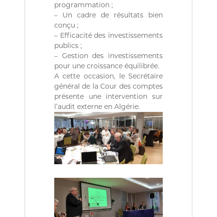
ة
b
programmation ;
l
– Un cadre de résultats bien
i
conçu ;
q
– Efficacité des investissements
u
publics ;
e
s
– Gestion des investissements
d
pour une croissance équilibrée.
e
A cette occasion, le Secrétaire
l
général de la Cour des comptes
a
présente une intervention sur
R
l’audit externe en Algérie.
é
p
u
b
l
i
q
u
e
A
l
g
é