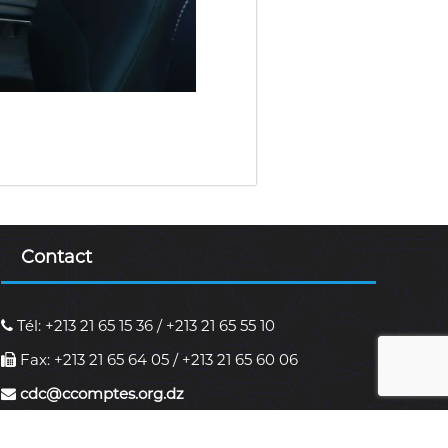
Contact
Tél: +213 21 65 15 36 / +213 21 65 55 10
Fax: +213 21 65 64 05 / +213 21 65 60 06
cdc@ccomptes.org.dz
38, avenue Ahmed Ghermoul, Alger, Algérie