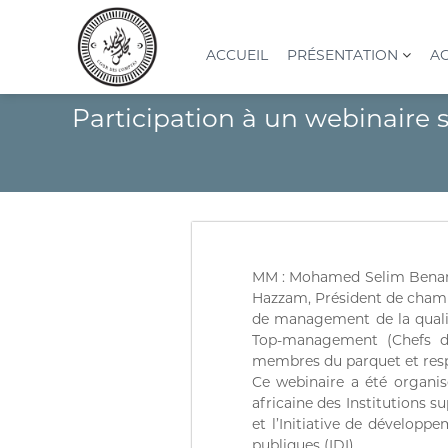
A
l
l
ACCUEIL
PRÉSENTATION
AC
e
r
C
I
Participation à un webinaire
a
o
n
u
s
u
c
t
r
o
i
d
n
t
e
t
u
s
e
t
n
c
i
MM : Mohamed Selim Benamm
u
o
o
Hazzam, Président de chambr
n
m
de management de la qualité
S
p
Top-management (Chefs des
u
t
membres du parquet et respo
p
e
Ce webinaire a été organis
é
africaine des Institutions 
s
r
et l’Initiative de développ
(
i
publiques (IDI).