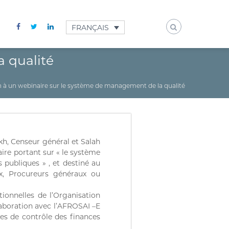
FRANÇAIS
a qualité
n à un webinaire sur le système de management de la qualité
, Censeur général et Salah
ire portant sur « le système
 publiques » , et destiné au
ux, Procureurs généraux ou
ionnelles de l’Organisation
laboration avec l’AFROSAI –E
res de contrôle des finances