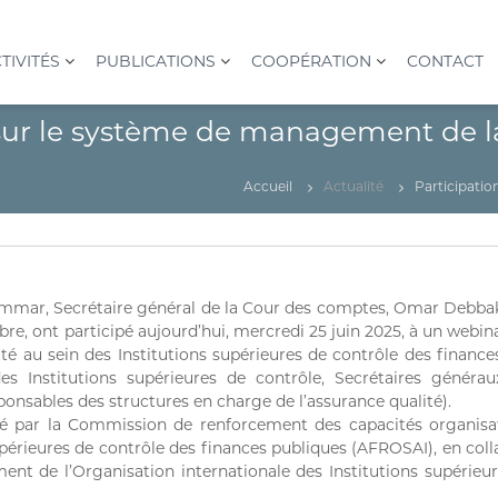
TIVITÉS
PUBLICATIONS
COOPÉRATION
CONTACT
 sur le système de management de l
Accueil
Actualité
Participatio
ar, Secrétaire général de la Cour des comptes, Omar Debbakh
e, ont participé aujourd’hui, mercredi 25 juin 2025, à un webina
 au sein des Institutions supérieures de contrôle des finances
 Institutions supérieures de contrôle, Secrétaires généra
nsables des structures en charge de l’assurance qualité).
é par la Commission de renforcement des capacités organisat
supérieures de contrôle des finances publiques (AFROSAI), en col
ement de l’Organisation internationale des Institutions supérieu