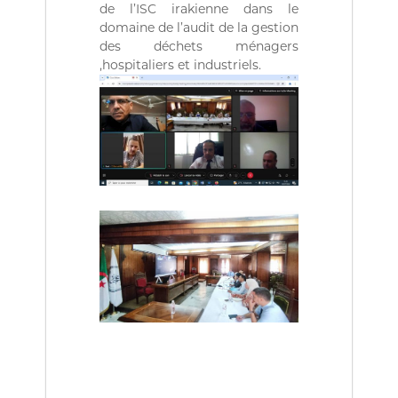
ة
b
de l’ISC irakienne dans le
l
domaine de l’audit de la gestion
i
des déchets ménagers
q
,hospitaliers et industriels.
u
e
s
d
e
l
a
R
é
p
u
b
l
i
q
u
e
A
l
g
é