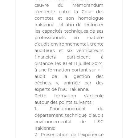
(
r
œuvre du Mémorandum
D
e
d’entente entre la Cour des
d
Z
e
comptes et son homologue
)
C
irakienne , et afin de renforcer
م
o
les capacités techniques de ses
n
ج
professionnels en matière
t
ـ
d’audit environnemental, trente
r
auditeurs et six vérificateurs
ل
ô
l
financiers participent à
ـ
e
distance, les 10 et 11 juillet 2024,
س
d
à une formation portant sur « l’
ا
e
audit de la gestion des
s
ل
déchets », animée par des
f
م
experts de l’ISC Irakienne.
i
ح
n
Cette formation s’articule
a
autour des points suivants :
ـ
n
1- Fonctionnement du
ا
c
département technique d’audit
س
e
environnemental de l’ISC
s
ب
Irakienne;
p
ـ
u
2- Présentation de l’expérience