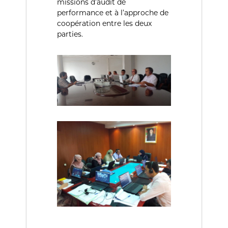
missions d’audit de
ة
b
l
performance et à l’approche de
i
coopération entre les deux
q
parties.
u
e
s
d
e
l
a
R
é
p
u
b
l
i
q
u
e
A
l
g
é