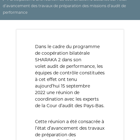
(
r
d’avancement des travaux de préparation des missions d’audit de
D
e
d
performance
Z
e
)
C
م
o
n
ج
t
ـ
r
Dans le cadre du programme
ل
ô
de coopération bilatérale
l
ـ
SHARAKA 2 dans son
e
volet audit de performance, les
س
d
équipes de contrôle constituées
ا
e
à cet effet ont tenu
s
ل
f
aujourd’hui 15 septembre
م
i
2022 une réunion de
ح
n
coordination avec les experts
a
ـ
de la Cour d’audit des Pays-Bas.
n
ا
c
س
e
Cette réunion a été consacrée à
s
ب
l’état d’avancement des travaux
p
ـ
de préparation des
u