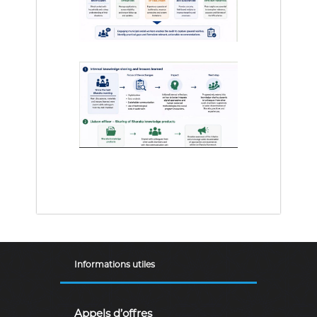
a
i
r
e
.
Informations utiles
Appels d’offres