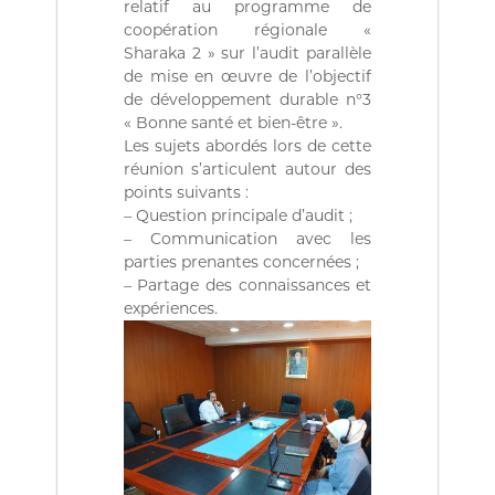
relatif au programme de
ة
b
l
coopération régionale «
i
Sharaka 2 » sur l’audit parallèle
q
de mise en œuvre de l’objectif
u
de développement durable n°3
e
« Bonne santé et bien-être ».
s
Les sujets abordés lors de cette
d
e
réunion s’articulent autour des
l
points suivants :
a
– Question principale d’audit ;
R
– Communication avec les
é
parties prenantes concernées ;
p
– Partage des connaissances et
u
b
expériences.
l
i
q
u
e
A
l
g
é