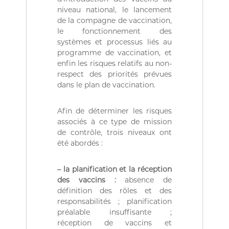
r
niveau national, le lancement
i
de la compagne de vaccination,
e
le fonctionnement des
n
n
systèmes et processus liés au
e
programme de vaccination, et
D
enfin les risques relatifs au non-
é
respect des priorités prévues
m
dans le plan de vaccination.
o
c
r
Afin de déterminer les risques
a
associés à ce type de mission
t
de contrôle, trois niveaux ont
i
q
été abordés :
u
e
– la planification et la réception
e
t
des vaccins :
absence de
P
définition des rôles et des
o
responsabilités ; planification
p
préalable insuffisante ;
u
réception de vaccins et
l