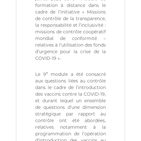
ة
b
formation à distance dans le
l
cadre de l’initiative « Missions
i
de contrôle de la transparence,
q
u
la responsabilité et l’inclusivité :
e
missions de contrôle coopératif
s
mondial de conformité –
d
relatives à l’utilisation des fonds
e
d’urgence pour la crise de la
l
COVID-19 ».
a
R
é
e
Le 9
module a été consacré
p
aux questions liées au contrôle
u
b
dans le cadre de l’introduction
l
des vaccins contre la COVID-19,
i
et durant lequel un ensemble
q
de questions d’une dimension
u
stratégique par rapport au
e
contrôle ont été abordées,
A
l
relatives notamment à la
g
programmation de l’opération
é
d’introduction des vaccins au