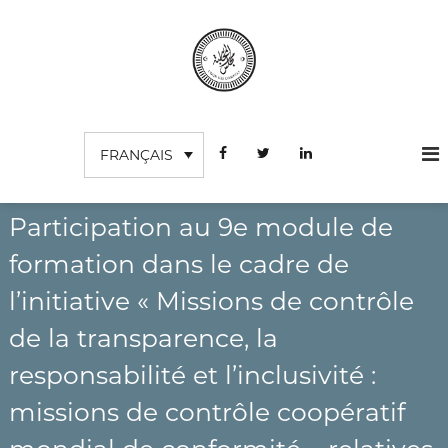
A
l
l
e
r
C
I
a
n
o
u
s
FRANÇAIS
c
u
t
o
r
i
n
t
d
u
t
Participation au 9e module de
e
t
e
s
i
formation dans le cadre de
n
o
c
u
n
l’initiative « Missions de contrôle
o
S
m
u
de la transparence, la
p
p
é
responsabilité et l’inclusivité :
t
r
e
i
missions de contrôle coopératif
e
s
u