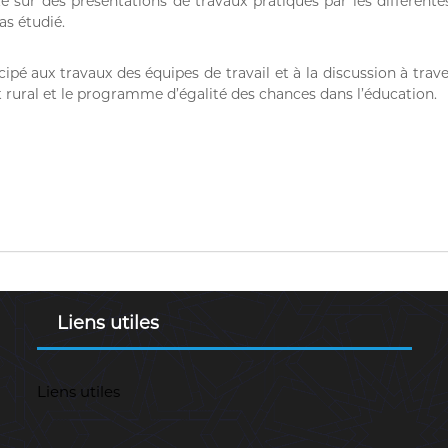
é sur des présentations de travaux pratiques par les différentes
as étudié.
pé aux travaux des équipes de travail et à la discussion à trave
rural et le programme d’égalité des chances dans l’éducation.
Liens utiles
Liens utiles