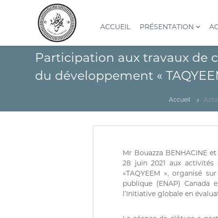
A
l
l
ACCUEIL
PRÉSENTATION
AC
e
r
C
I
Participation aux travaux de
a
o
n
u
s
u
du développement « TAQYEE
c
t
r
o
i
d
n
t
Accueil
Actu
e
t
u
s
e
t
n
c
i
u
o
o
n
m
Mr Bouazza BENHACINE et M
S
p
28 juin 2021 aux activité
u
«TAQYEEM », organisé sur 
t
p
publique (ENAP) Canada en
e
é
l’Initiative globale en éval
s
r
(
i