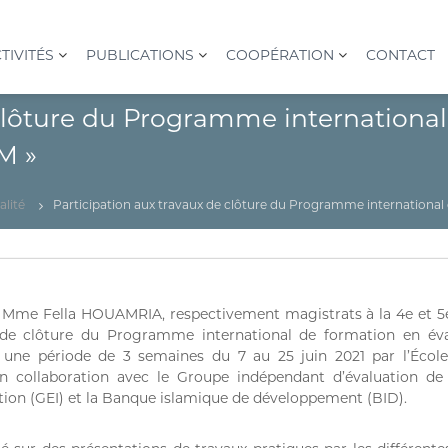
TIVITÉS
PUBLICATIONS
COOPÉRATION
CONTACT
 clôture du Programme international
M »
alité
Participation aux travaux de clôture du Programme internationa
me Fella HOUAMRIA, respectivement magistrats à la 4e et 5e 
s de clôture du Programme international de formation en é
une période de 3 semaines du 7 au 25 juin 2021 par l’École 
 collaboration avec le Groupe indépendant d’évaluation de
uation (GEI) et la Banque islamique de développement (BID).