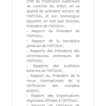
Chef de l’Institution supérieure
ة
b
l
de contrôle du Brésil, en sa
i
qualité de président sortant de
q
l’INTOSAI, et son homologue
u
égyptien, en tant que nouveau
e
Président de l’INTOSAI ;
s
– Rapport du Président de
d
e
l’INTOSAI ;
l
– Rapport de la Secrétaire
a
générale de l’INTOSAI ;
R
– Rapports des Présidents des
é
commissions techniques de
p
l’INTOSAI ;
u
b
– Rapports des auditeurs
l
externes de l’INTOSAI ;
i
– Rapport du Président de la
q
revue internationale de la
u
vérification des comptes
e
publics ;
A
l
– Rapport des Organisations
g
régionales affiliées à l’INTOSAI ;
é
– Rapport de l’Initiative de