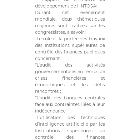
r
développement de l’INTOSAI.
i
Durant cet événement
e
mondiale, deux thématiques
n
n
majeures sont traitées par les
e
congressistes, à savoir :
D
-Le rôle et la portée des travaux
é
des Institutions supérieures de
m
contrôle des finances publiques
o
concernant :
c
r
*L’audit des activités
a
gouvernementales en temps de
t
crises financières et
i
économiques et les défis
q
rencontrés ;
u
*L’audit des banques centrales
e
e
face aux contraintes liées à leur
t
indépendance.
P
-L’utilisation des techniques
o
d’intelligence artificielle par les
p
Institutions supérieures de
u
contrôle des finances
l