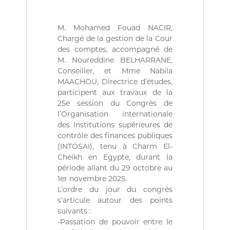
(
r
D
e
d
Z
M. Mohamed Fouad NACIR,
e
)
Chargé de la gestion de la Cour
C
م
o
des comptes, accompagné de
n
M. Noureddine BELHARRANE,
ج
t
Conseiller, et Mme Nabila
ـ
r
MAACHOU, Directrice d’études,
ل
ô
participent aux travaux de la
l
ـ
25e session du Congrès de
e
س
d
l’Organisation internationale
ا
e
des Institutions supérieures de
s
ل
contrôle des finances publiques
f
(INTOSAI), tenu à Charm El-
م
i
Cheikh en Egypte, durant la
ح
n
période allant du 29 octobre au
a
ـ
n
1er novembre 2025.
ا
c
L’ordre du jour du congrès
س
e
s’articule autour des points
s
ب
suivants :
p
ـ
-Passation de pouvoir entre le
u