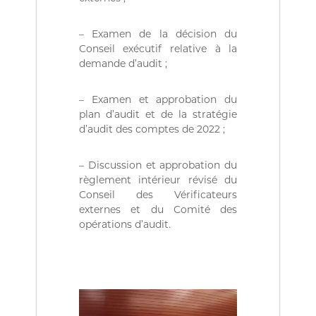
ة
b
l
i
– Examen de la décision du
q
Conseil exécutif relative à la
u
demande d’audit ;
e
s
d
– Examen et approbation du
e
plan d’audit et de la stratégie
l
d’audit des comptes de 2022 ;
a
R
é
– Discussion et approbation du
p
règlement intérieur révisé du
u
Conseil des Vérificateurs
b
l
externes et du Comité des
i
opérations d’audit.
q
u
e
A
l
g
é