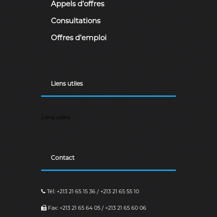
Appels d’offres
a
i
Consultations
r
e
Offres d’emploi
.
Liens utiles
Liens utiles
Contact
Tél: +213 21 65 15 36 / +213 21 65 55 10
Fax: +213 21 65 64 05 / +213 21 65 60 06