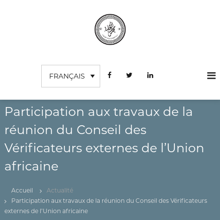
A
l
l
e
r
C
I
a
n
o
u
s
FRANÇAIS
c
u
t
o
r
i
n
t
d
u
t
Participation aux travaux de la
e
t
e
s
i
réunion du Conseil des
n
o
c
u
n
Vérificateurs externes de l’Union
o
S
m
u
africaine
p
p
é
t
r
Accueil
Actualité
e
i
Participation aux travaux de la réunion du Conseil des Vérificateurs
e
s
externes de l’Union africaine
u