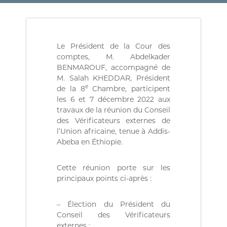
(
r
D
e
d
Z
e
)
C
Le Président de la Cour des
م
o
comptes, M. Abdelkader
n
ج
t
BENMAROUF, accompagné de
ـ
r
M. Salah KHEDDAR, Président
ل
ô
e
de la 8
Chambre, participent
l
ـ
les 6 et 7 décembre 2022 aux
e
س
travaux de la réunion du Conseil
d
des Vérificateurs externes de
ا
e
s
l’Union africaine, tenue à Addis-
ل
f
Abeba en Éthiopie.
م
i
ح
n
a
Cette réunion porte sur les
ـ
n
principaux points ci-après :
ا
c
س
e
s
– Élection du Président du
ب
p
Conseil des Vérificateurs
ـ
u
externes ;