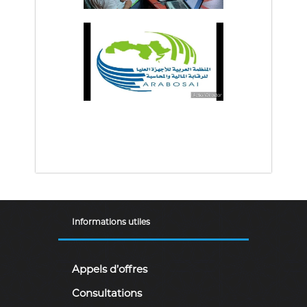
a
i
r
e
.
Informations utiles
Appels d’offres
Consultations