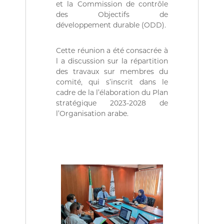
et la Commission de contrôle
r
i
des Objectifs de
e
développement durable (ODD).
n
n
e
Cette réunion a été consacrée à
D
l a discussion sur la répartition
é
des travaux sur membres du
m
comité, qui s’inscrit dans le
o
cadre de la l’élaboration du Plan
c
stratégique 2023-2028 de
r
a
l’Organisation arabe.
t
i
q
u
e
e
t
P
o
p
u
l