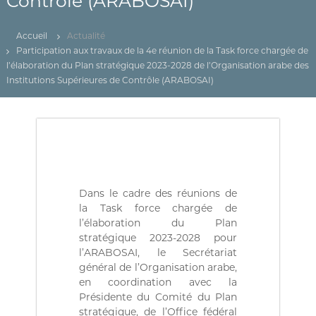
Contrôle (ARABOSAI)
(
r
D
e
d
Z
Accueil
Actualité
e
)
Participation aux travaux de la 4e réunion de la Task force chargée de
C
l’élaboration du Plan stratégique 2023-2028 de l’Organisation arabe des
م
o
n
Institutions Supérieures de Contrôle (ARABOSAI)
ج
t
ـ
r
ل
ô
l
ـ
e
س
d
ا
e
s
ل
Dans le cadre des réunions de
f
م
i
la Task force chargée de
ح
n
l’élaboration du Plan
a
ـ
stratégique 2023-2028 pour
n
l’ARABOSAI, le Secrétariat
ا
c
général de l’Organisation arabe,
س
e
en coordination avec la
s
ب
p
Présidente du Comité du Plan
ـ
u
stratégique, de l’Office fédéral