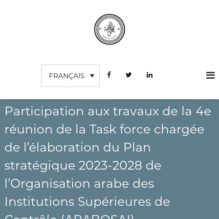
A
l
l
e
r
C
I
a
n
o
u
s
FRANÇAIS
c
u
t
o
r
i
n
t
d
u
t
Participation aux travaux de la 4e
e
t
e
s
i
réunion de la Task force chargée
n
o
c
u
n
de l’élaboration du Plan
o
S
m
u
stratégique 2023-2028 de
p
p
é
l’Organisation arabe des
t
r
e
i
Institutions Supérieures de
e
s
u