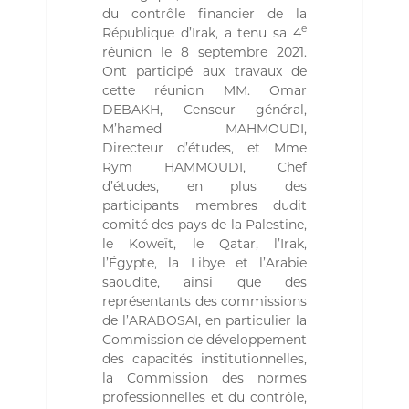
ة
b
du contrôle financier de la
l
e
République d’Irak, a tenu sa 4
i
réunion le 8 septembre 2021.
q
Ont participé aux travaux de
u
e
cette réunion MM. Omar
s
DEBAKH, Censeur général,
d
M’hamed MAHMOUDI,
e
Directeur d’études, et Mme
l
Rym HAMMOUDI, Chef
a
d’études, en plus des
R
é
participants membres dudit
p
comité des pays de la Palestine,
u
le Koweït, le Qatar, l’Irak,
b
l’Égypte, la Libye et l’Arabie
l
saoudite, ainsi que des
i
représentants des commissions
q
u
de l’ARABOSAI, en particulier la
e
Commission de développement
A
des capacités institutionnelles,
l
la Commission des normes
g
professionnelles et du contrôle,
é