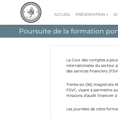
A
l
l
ACCUEIL
PRÉSENTATION
AC
e
r
C
I
Poursuite de la formation por
a
o
n
u
s
u
c
t
r
o
i
d
n
t
e
t
u
La Cour des comptes a pours
s
e
t
internationales du secteur 
n
c
i
des services financiers (FSV
u
o
o
n
m
Trente-six (36) magistrats e
S
p
FSVC, visant à permettre aux
u
t
missions d’audit financier à 
p
e
é
s
r
Les journées de cette format
(
i