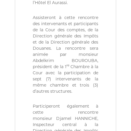
ة
b
l’Hôtel El Aurassi.
l
i
Assisteront à cette rencontre
q
u
des intervenants et participants
e
de la Cour des comptes, de la
s
Direction générale des Impôts
d
et de la Direction générale des
e
Douanes. La rencontre sera
l
animée par monsieur
a
R
Abdelkrim BOUROUBA,
é
re
président de la 1
Chambre à la
p
Cour avec la participation de
u
sept (7) intervenants de la
b
même chambre et trois (3)
l
d’autres structures.
i
q
u
Participeront également à
e
cette rencontre
A
l
monsieur Djamel HANNICHE,
g
Inspecteur central à la
é
Direction générale des Impôts