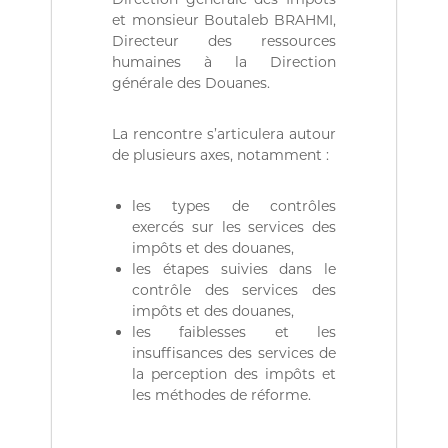
r
et monsieur Boutaleb BRAHMI,
i
Directeur des ressources
e
humaines à la Direction
n
n
générale des Douanes.
e
D
La rencontre s’articulera autour
é
m
de plusieurs axes, notamment :
o
c
les types de contrôles
r
a
exercés sur les services des
t
impôts et des douanes,
i
les étapes suivies dans le
q
contrôle des services des
u
impôts et des douanes,
e
les faiblesses et les
e
t
insuffisances des services de
P
la perception des impôts et
o
les méthodes de réforme.
p
u
l