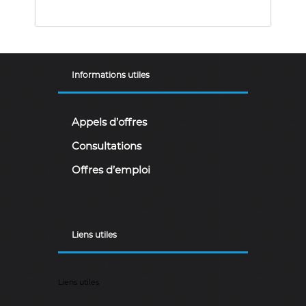
a
i
r
e
.
Informations utiles
Appels d’offres
Consultations
Offres d’emploi
Liens utiles
Liens utiles