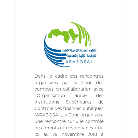
(
r
D
e
d
Z
e
)
C
م
o
n
ج
t
ـ
r
ل
ô
l
ـ
e
س
d
ا
e
Dans le cadre des rencontres
s
ل
organisées par la Cour des
f
م
comptes en collaboration avec
i
l’Organisation arabe des
ح
n
a
Institutions Supérieures de
ـ
n
Contrôle des finances publiques
ا
c
(ARABOSAI), la Cour organisera
س
e
une rencontre sur « le contrôle
s
ب
des impôts et des douanes » du
p
ـ
25 au 29 novembre 2018 à
u