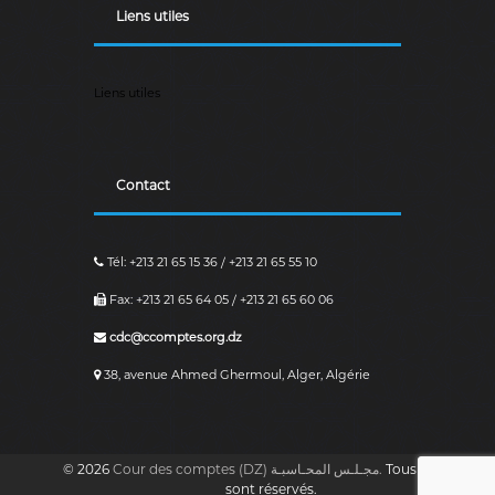
a
Liens utiles
i
r
e
.
Liens utiles
Contact
Tél: +213 21 65 15 36 / +213 21 65 55 10
Fax: +213 21 65 64 05 / +213 21 65 60 06
cdc@ccomptes.org.dz
38, avenue Ahmed Ghermoul, Alger, Algérie
© 2026
Cour des comptes (DZ) مجـلـس المحـاسبـة.
Tous les droits
sont réservés.