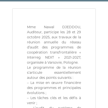
(
r
D
e
d
Z
e
)
C
م
o
Mme Nawal DJEDDOU,
n
ج
t
Auditeur, participe les 28 et 29
ـ
r
octobre 2025, aux travaux de la
ل
ô
réunion annuelle du réseau
l
ـ
d’audit des programmes de
e
س
coopération transfrontalière «
d
Interreg NEXT » 2021-2027,
ا
e
s
organisée à Varsovie, Pologne.
ل
f
Le programme de la réunion
م
i
s’articule essentiellement
ح
n
autour des points suivants :
a
ـ
– La mise en œuvre financière
n
ا
des programmes et principales
c
س
e
évolutions ;
s
– Les tâches clés et les défis à
ب
p
venir ;
ـ
u
– L’audit du système de