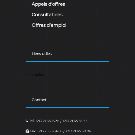
ة
b
Appels d’offres
l
i
Consultations
q
u
Offres d’emploi
e
s
d
e
l
Liens utiles
a
R
é
p
Liens utiles
u
b
l
i
q
Contact
u
e
A
l
Tél: +213 21 65 15 36 / +213 21 65 55 10
g
Fax: +213 21 65 64 05 / +213 21 65 60 06
é