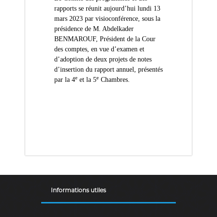
(
r
rapports se réunit aujourd’hui lundi 13
D
e
mars 2023 par visioconférence, sous la
d
Z
e
présidence de M. Abdelkader
)
C
BENMAROUF, Président de la Cour
م
o
des comptes, en vue d’examen et
n
ج
d’adoption de deux projets de notes
t
ـ
d’insertion du rapport annuel, présentés
r
e
e
par la 4
et la 5
Chambres.
ل
ô
l
ـ
e
س
d
ا
e
s
ل
f
م
i
ح
n
a
ـ
n
ا
c
س
e
Informations utiles
s
ب
p
ـ
u