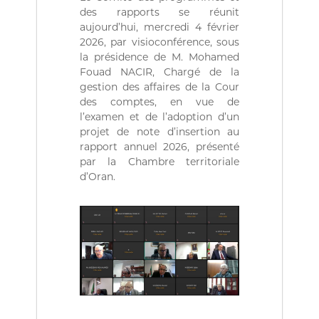
(
r
des rapports se réunit
D
e
aujourd’hui, mercredi 4 février
d
Z
e
2026, par visioconférence, sous
)
C
la présidence de M. Mohamed
م
o
Fouad NACIR, Chargé de la
n
ج
gestion des affaires de la Cour
t
ـ
des comptes, en vue de
r
l’examen et de l’adoption d’un
ل
ô
l
projet de note d’insertion au
ـ
e
rapport annuel 2026, présenté
س
d
par la Chambre territoriale
ا
e
d’Oran.
s
ل
f
م
i
ح
n
a
ـ
n
ا
c
س
e
s
ب
p
ـ
u