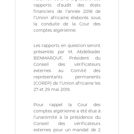
ة
b
rapports d’audit des états
l
financiers de l’année 2018 de
i
l’Union africaine élaborés sous
q
u
la conduite de la Cour des
e
comptes algérienne.
s
d
e
Les rapports en question seront
l
présentés par M. Abdelkader
a
BENMAROUF, Président du
R
Conseil des vérificateurs
é
externes au Comité des
p
représentants permanents
u
b
(COREP) de l’Union africaine les
l
27 et 29 mai 2019.
i
q
u
Pour rappel la Cour des
e
comptes algérienne a été élue à
A
l’unanimité à la présidence du
l
Conseil des vérificateurs
g
externes pour un mandat de 2
é