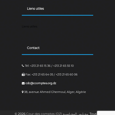
a
i
Liens utiles
r
e
.
Liens utiles
Contact
Tél: +213 21 65 15 36 / +213 21 65 55 10
Fax: +213 21 65 64 05 / +213 21 65 60 06
cdc@ccomptes.org.dz
38, avenue Ahmed Ghermoul, Alger, Algérie
© 2026
Cour des comptes (DZ) مجـلـس المحـاسبـة.
Tous les droits