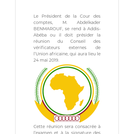
(
r
D
e
d
Z
Le Président de la Cour des
e
)
comptes, M. Abdelkader
C
م
o
BENMAROUF, se rend à Addis-
n
Abéba ou il doit présider la
ج
t
réunion du Conseil des
ـ
r
vérificateurs externes de
ل
ô
l’Union africaine, qui aura lieu le
l
ـ
24 mai 2019.
e
س
d
ا
e
s
ل
f
م
i
ح
n
a
ـ
n
ا
c
س
e
s
ب
p
Cette réunion sera consacrée à
ـ
u
l’examen et à la signature des