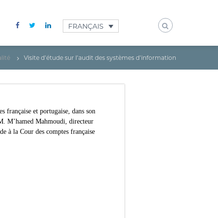
FRANÇAIS
lité
Visite d’étude sur l’audit des systèmes d’information
s française et portugaise, dans son
t MM. M’hamed Mahmoudi, directeur
ude à la Cour des comptes française