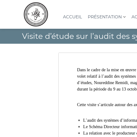
A
l
l
ACCUEIL
PRÉSENTATION
AC
e
r
C
I
Visite d’étude sur l’audit des
a
o
n
u
s
u
c
t
r
o
i
d
n
t
e
t
u
Dans le cadre de la mise en œuvre 
s
e
t
volet relatif à l’audit des syst
n
c
i
d’études, Noureddine Remidi, magis
u
o
o
durant la période du 9 au 13 octob
n
m
S
p
Cette visite s’articule autour des a
u
t
p
e
é
L’audit des systèmes d’informa
s
r
Le Schéma Directeur informati
(
i
La relation avec le producteur 