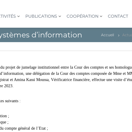
TIVITÉS
PUBLICATIONS
COOPÉRATION
CONTACT
 systèmes d’information
Accueil
Actua
du projet de jumelage institutionnel entre la Cour des comptes et ses homologue
èmes d’information, une délégation de la Cour des comptes composée de Mme e
trat et Amina Kassi Moussa, Vérificatrice financière, effectue une visite d’ét
re 2023.
xes suivants :
tion ;
que ;
du compte général de l’Etat ;