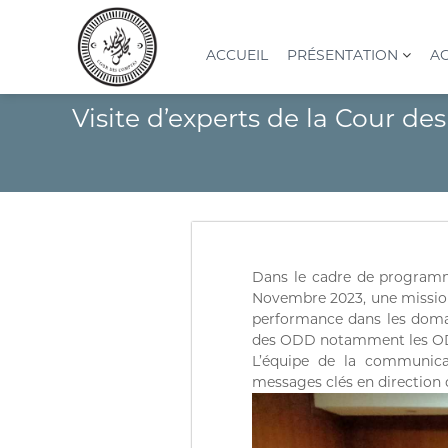
A
l
l
ACCUEIL
PRÉSENTATION
AC
e
r
C
I
Visite d’experts de la Cour 
a
o
n
u
s
u
c
t
r
o
i
d
n
t
e
t
u
s
e
t
n
c
i
Dans le cadre de programm
u
o
o
Novembre 2023, une mission 
n
m
performance dans les domain
S
p
des ODD notamment les ODD
u
t
L’équipe de la communicat
p
e
messages clés en direction 
é
s
r
(
i