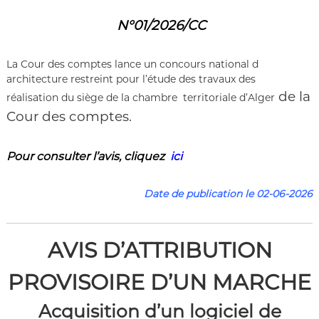
r
i
N°01/2026/CC
e
n
n
La Cour des comptes lance un concours national d
e
architecture restreint pour l’étude des travaux des
D
de la
é
réalisation du siège de la chambre territoriale d’Alger
m
Cour des comptes.
o
c
r
Pour consulter l’a
vis
,
cliquez
ici
a
t
i
Date de publication le 02-06-2026
q
u
e
e
AVIS D’ATTRIBUTION
t
P
o
PROVISOIRE D’UN MARCHE
p
u
Acquisition d’un logiciel de
l