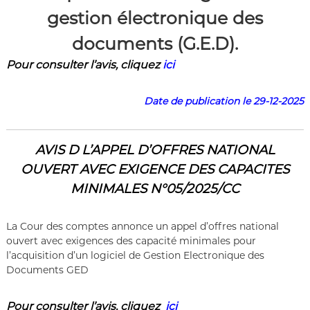
a
gestion électronique des
i
r
documents (G.E.D).
e
.
Pour consulter l’a
vis
,
cliquez
ici
Date de publication le 29-12-2025
AVIS
D L’APPEL
D’OFFRES NATIONAL
OUVERT AVEC EXIGENCE DES CAPACITES
MINIMALES N°05/2025/CC
La Cour des comptes annonce un appel d’offres national
ouvert avec exigences des capacité minimales pour
l’acquisition d’un logiciel de Gestion Electronique des
Documents GED
Pour consulter l’a
vis
,
cliquez
ici