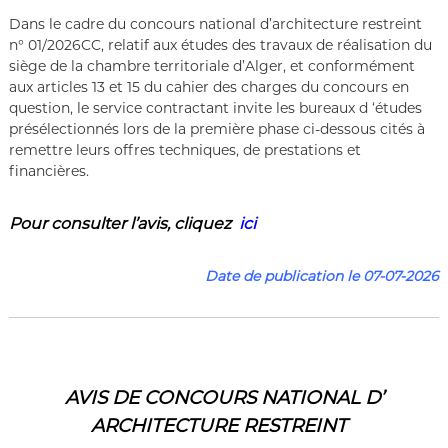
ة
b
Dans le cadre du concours national d’architecture restreint
l
i
n° 01/2026CC, relatif aux études des travaux de réalisation du
q
siège de la chambre territoriale d’Alger, et conformément
u
aux articles 13 et 15 du cahier des charges du concours en
e
question, le service contractant invite les bureaux d ‘études
s
présélectionnés lors de la première phase ci-dessous cités à
d
remettre leurs offres techniques, de prestations et
e
l
financières.
a
R
é
Pour consulter l’a
vis
,
cliquez
ici
p
u
Date de publication le 07-07-2026
b
l
i
q
u
e
A
AVIS
DE CONCOURS NATIONAL D’
l
g
ARCHITECTURE RESTREINT
é