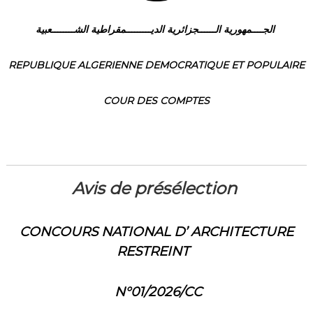
(
r
D
e
d
الجــــمهورية الــــــجزائرية الديـــــــــمقراطية الشــــــــعبية
Z
e
)
C
REPUBLIQUE ALGERIENNE DEMOCRATIQUE ET POPULAIRE
م
o
n
ج
t
ـ
COUR DES COMPTES
r
ل
ô
l
ـ
e
س
d
ا
e
s
ل
Avis de présélection
f
م
i
ح
n
a
CONCOURS NATIONAL D’ ARCHITECTURE
ـ
n
RESTREINT
ا
c
س
e
s
ب
N°01/2026/CC
p
ـ
u