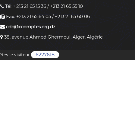
Tél: +213 21 65 15 36 / +213 21 65 55 10
Fax: +213 21 65 64 05 / +213 21 65 60 06
cdc@ccomptes.org.dz
38, avenue Ahmed Ghermoul, Alger, Algérie
6227618
êtes le visiteur