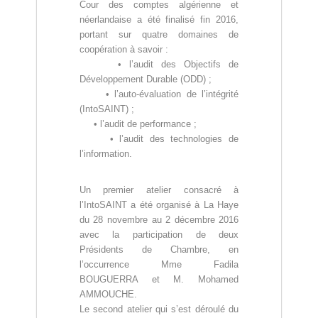
(
r
Cour des comptes algérienne et
D
e
néerlandaise a été finalisé fin 2016,
d
Z
portant sur quatre domaines de
e
)
coopération à savoir :
C
• l’audit des Objectifs de
م
o
n
Développement Durable (ODD) ;
ج
t
• l’auto-évaluation de l’intégrité
ـ
r
(IntoSAINT) ;
ل
ô
• l’audit de performance ;
l
ـ
• l’audit des technologies de
e
س
l’information.
d
ا
e
s
ل
Un premier atelier consacré à
f
م
l’IntoSAINT a été organisé à La Haye
i
ح
n
du 28 novembre au 2 décembre 2016
a
avec la participation de deux
ـ
n
Présidents de Chambre, en
ا
c
l’occurrence Mme Fadila
س
e
BOUGUERRA et M. Mohamed
s
ب
AMMOUCHE.
p
ـ
u
Le second atelier qui s’est déroulé du