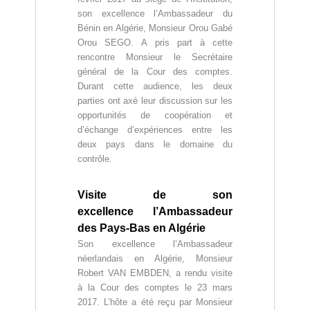
r
son excellence l’Ambassadeur du
i
Bénin en Algérie, Monsieur Orou Gabé
e
n
Orou SEGO.
A pris part à cette
n
rencontre Monsieur le Secrétaire
e
général de la Cour des comptes.
D
Durant cette audience, les deux
é
parties ont axé leur discussion sur les
m
opportunités de coopération et
o
c
d’échange d’expériences entre les
r
deux pays dans le domaine du
a
contrôle.
t
i
q
Visite de son
u
excellence l’Ambassadeur
e
des Pays-Bas en Algérie
e
t
Son excellence l’Ambassadeur
P
néerlandais en Algérie, Monsieur
o
Robert VAN EMBDEN, a rendu visite
p
à la Cour des comptes le 23 mars
u
2017. L’hôte a été reçu par Monsieur
l