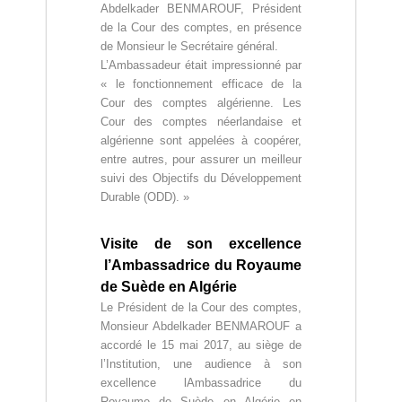
a
Abdelkader BENMAROUF, Président
i
de la Cour des comptes, en présence
r
de Monsieur le Secrétaire général.
e
L’Ambassadeur était impressionné par
.
« le fonctionnement efficace de la
Cour des comptes algérienne. Les
Cour des comptes néerlandaise et
algérienne sont appelées à coopérer,
entre autres, pour assurer un meilleur
suivi des Objectifs du Développement
Durable (ODD). »
Visite de son excellence
l’Ambassadrice du Royaume
de Suède en Algérie
Le Président de la Cour des comptes,
Monsieur Abdelkader BENMAROUF a
accordé le 15 mai 2017, au siège de
l’Institution, une audience à son
excellence lAmbassadrice du
Royaume de Suède en Algérie en