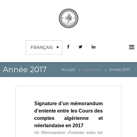
A
l
l
e
r
C
I
a
n
o
u
s
FRANÇAIS
c
u
t
o
r
i
n
t
d
u
t
Année 2017
Accueil
Exercices
Année 2017
e
t
e
s
i
n
o
c
u
n
o
S
m
u
Signature d’un mémorandum
p
p
é
d’entente entre les Cours des
t
r
comptes algérienne et
e
i
néerlandaise en 2017
e
s
u
Un Mémorandum d’entente entre les