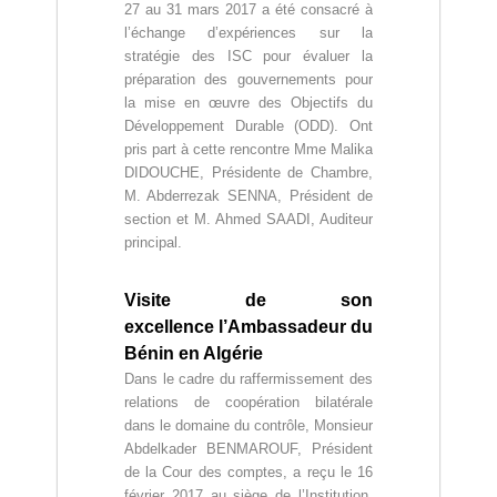
ة
b
27 au 31 mars 2017 a été consacré à
l
l’échange d’expériences sur la
i
stratégie des ISC pour évaluer la
q
préparation des gouvernements pour
u
la mise en œuvre des Objectifs du
e
s
Développement Durable (ODD).
Ont
d
pris part à cette rencontre Mme Malika
e
DIDOUCHE, Présidente de Chambre,
l
M. Abderrezak SENNA, Président de
a
section et M. Ahmed SAADI, Auditeur
R
principal.
é
p
u
Visite de son
b
l
excellence l’Ambassadeur du
i
Bénin en Algérie
q
Dans le cadre du raffermissement des
u
relations de coopération bilatérale
e
A
dans le domaine du contrôle, Monsieur
l
Abdelkader BENMAROUF, Président
g
de la Cour des comptes, a reçu le 16
é
février 2017 au siège de l’Institution,