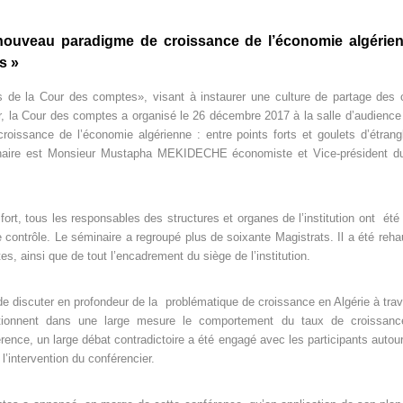
ouveau paradigme de croissance de l’économie algérienne
ts »
 de la Cour des comptes», visant à instaurer une culture de partage des 
r, la Cour des comptes a organisé le 26 décembre 2017 à la salle d’audience 
oissance de l’économie algérienne : entre points forts et goulets d’étrang
aire est Monsieur Mustapha MEKIDECHE économiste et Vice-président du
ort, tous les responsables des structures et organes de l’institution ont été
e contrôle. Le séminaire a regroupé plus de soixante Magistrats. Il a été re
s, ainsi que de tout l’encadrement du siège de l’institution.
e discuter en profondeur de la problématique de croissance en Algérie à trave
itionnent dans une large mesure le comportement du taux de croissanc
rence, un large débat contradictoire a été engagé avec les participants autour
l’intervention du conférencier.