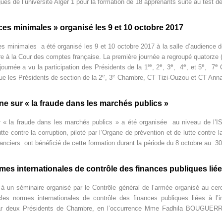
es de l’université Alger 1 pour la formation de 18 apprenants suite au test de
ences minimales » organisé les 9 et 10 octobre 2017
ces minimales a été organisé les 9 et 10 octobre 2017 à la salle d’audience d
 à la Cour des comptes française. La première journée a regroupé quatorze (
re
e
e
e
e
e
urnée a vu la participation des Présidents de la 1
, 2
, 3
, 4
, et 5
, 7
C
e
e
e les Présidents de section de la 2
, 3
Chambre, CT Tizi-Ouzou et CT Ann
e sur « la fraude dans les marchés publics »
 « la fraude dans les marchés publics » a été organisée au niveau de l
utte contre la corruption, piloté par l’Organe de prévention et de lutte contre la
financiers ont bénéficié de cette formation durant la période du 8 octobre au 
mes internationales de contrôle des finances publiques liées
à un séminaire organisé par le Contrôle général de l’armée organisé au ce
 normes internationales de contrôle des finances publiques liées à l’i
 par deux Présidents de Chambre, en l’occurrence Mme Fadhila BOUGUER