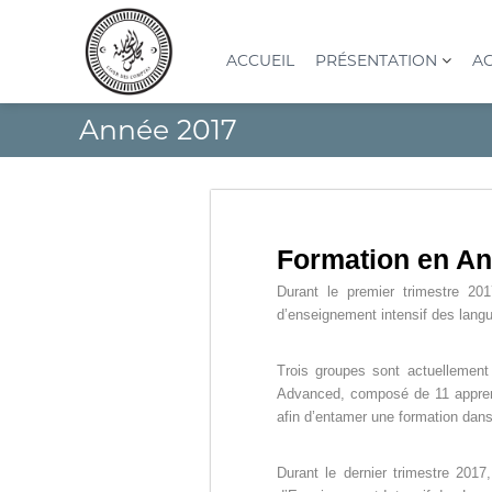
A
l
l
ACCUEIL
PRÉSENTATION
AC
e
r
C
I
Année 2017
a
o
n
u
s
u
c
t
r
o
i
d
n
t
e
t
u
Formation en An
s
e
t
n
c
i
Durant le premier trimestre 20
u
o
o
d’enseignement intensif des langue
n
m
S
p
Trois groupes sont actuellemen
u
t
Advanced, composé de 11 apprenan
p
afin d’entamer une formation dans
e
é
s
r
(
Durant le dernier trimestre 201
i