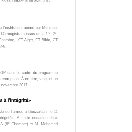
 niveau effectué en avril 2017.
e l’institution, animé par Monsieur
re
e
14) magistrats issus de la 1
, 2
,
hambre, CT Alger, CT Blida, CT
.
aba
’ISGP dans le cadre du programme
 corruption. À ce titre, vingt et un
30 novembre 2017.
 à l’intégrité»
rcle de l’armée à Bouzaréah le 11
ntégrité». À cette occasion deux
e
RA (8
Chambre) et M. Mohamed