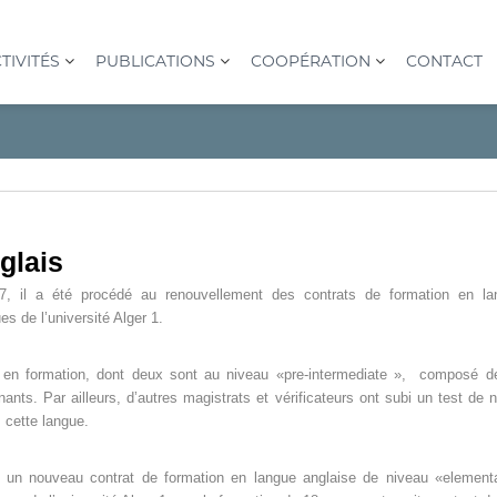
TIVITÉS
PUBLICATIONS
COOPÉRATION
CONTACT
glais
17, il a été procédé au renouvellement des contrats de formation en l
s de l’université Alger 1.
t en formation, dont deux sont au niveau «pre-intermediate », composé d
ts. Par ailleurs, d’autres magistrats et vérificateurs ont subi un test de 
 cette langue.
7, un nouveau contrat de formation en langue anglaise de niveau «elemen