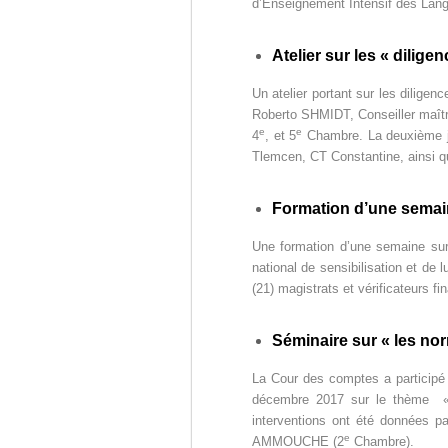
d’Enseignement Intensif des Langu
D
e
u
Z
r
)
Atelier sur les « dilig
e
م
d
Un atelier portant sur les diligen
ج
e
Roberto SHMIDT, Conseiller maître
ـ
C
e
e
4
, et 5
Chambre. La deuxième jo
ل
o
Tlemcen, CT Constantine, ainsi qu
ـ
n
t
س
Formation d’une semain
r
ا
ô
ل
Une formation d’une semaine sur
l
national de sensibilisation et de l
م
e
(21) magistrats et vérificateurs 
ح
d
ـ
e
Séminaire sur « les nor
ا
s
f
س
La Cour des comptes a participé 
i
ب
décembre 2017 sur le thème «les
n
ـ
interventions ont été données
a
ة
e
AMMOUCHE (2
Chambre).
n