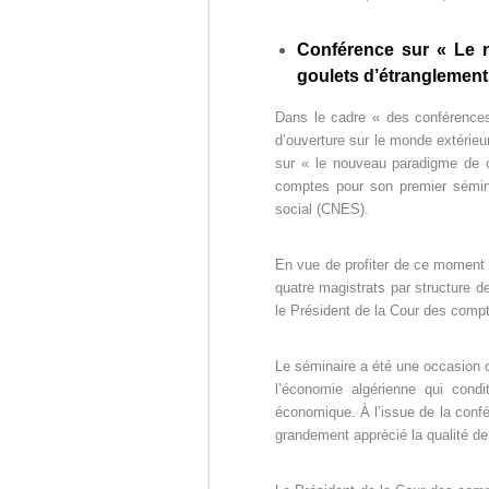
c
e
Conférence sur « Le n
s
goulets d’étranglemen
p
u
Dans le cadre « des conférences
b
d’ouverture sur le monde extérieu
l
sur « le nouveau paradigme de cr
i
comptes pour son premier sémin
q
social (CNES).
u
e
En vue de profiter de ce moment f
s
quatre magistrats par structure d
d
le Président de la Cour des compte
e
l
a
Le séminaire a été une occasion d
R
l’économie algérienne qui cond
é
économique. À l’issue de la confé
p
grandement apprécié la qualité de 
u
b