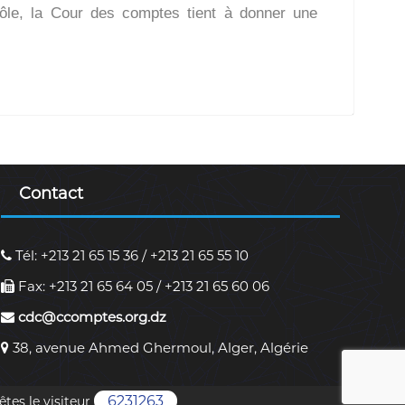
ôle, la Cour des comptes tient à donner une
Contact
Tél: +213 21 65 15 36 / +213 21 65 55 10
Fax: +213 21 65 64 05 / +213 21 65 60 06
cdc@ccomptes.org.dz
38, avenue Ahmed Ghermoul, Alger, Algérie
6231263
êtes le visiteur