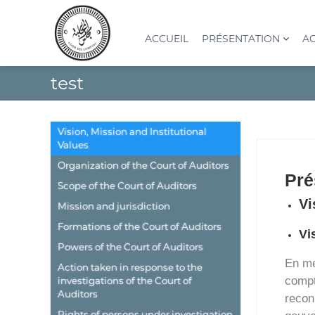
A
l
l
ACCUEIL
PRÉSENTATION
AC
e
r
C
I
test
a
o
n
u
s
u
c
t
r
o
i
Vision, Mission and Institutional
d
n
t
Values
e
t
u
Organization of the Court of Auditors
s
e
t
Pré
n
c
Scope of the Court of Auditors
i
u
o
o
Vi
Mission and jurisdiction
n
m
Formations of the Court of Auditors
S
Vi
p
u
Powers of the Court of Auditors
t
p
En me
Action taken in response to the
e
é
compt
investigations of the Court of
s
r
Auditors
recon
(
i
Rights of persons under investigation