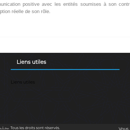
nication positive avec les entités soumises à son contr
tion réelle de son rôle.
Liens utiles
Liens utiles
Cour des comptes (DZ) مجـلـس المحـاسبـة.
Tous les droits sont réservés.
Vous 